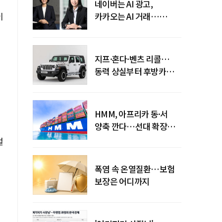
네이버는 AI 광고,
이
카카오는 AI 거래…
엇갈린 수익화 시계
지프·혼다·벤츠 리콜…
동력 상실부터 후방카메라
먹통까지
HMM, 아프리카 동·서
양축 깐다…선대 확장
다음은 '운영 전략'
털
폭염 속 온열질환…보험
보장은 어디까지