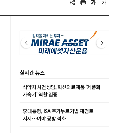
실시간 뉴스
식약처 사전상담, 혁신의료제품 '제품화
가속기' 역할 입증
李대통령, ISA·주가누르기법 재검토
지시…여야 공방 격화