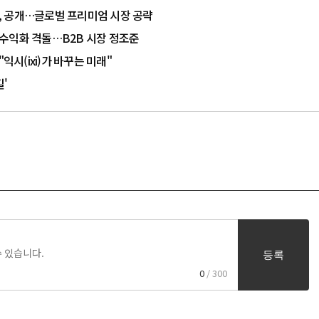
울트라, 공개…글로벌 프리미엄 시장 공략
AI 수익화 격돌…B2B 시장 정조준
"익시(ixi)가 바꾸는 미래"
길'
등록
0
/ 300