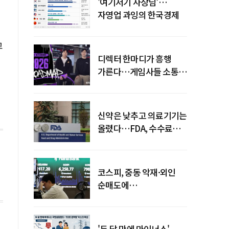
'여기저기 사장님'…
자영업 과잉의 한국경제
고
디렉터 한마디가 흥행
가른다…게임사들 소통
강화 이유
신약은 낮추고 의료기기는
올렸다…FDA, 수수료
개편
코스피, 중동 악재·외인
순매도에
하락…"하이닉스 또
급락"
'두 달 만에 마이너스'