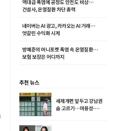
역대급 폭염에 공정도 안전도 비상…
건설사, 온열질환 차단 총력
네이버는 AI 광고, 카카오는 AI 거래…
엇갈린 수익화 시계
방예준의 머니포켓 폭염 속 온열질환…
보험 보장은 어디까지
추천 뉴스
세제개편 앞두고 강남권
의
숨 고르기…마용성·
강북은 상승세 지속
고