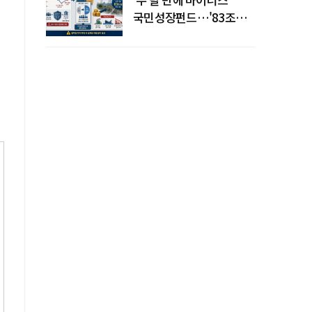
국민성장펀드…'83조
전력망' 리스크 확산