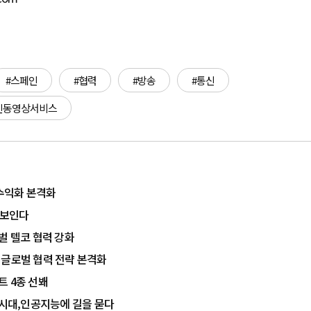
#스페인
#협력
#방송
#통신
인동영상서비스
로 수익화 본격화
전 선보인다
로벌 텔코 협력 강화
·AI 글로벌 협력 전략 본격화
전트 4종 선봬
합의 시대,인공지능에 길을 묻다