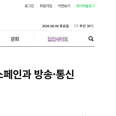
로그인
회원가입
지면보기
네이버블로그
서울 30˚C
부산 30˚C
2026.08.08 토요일
대구 30˚C
문화
딥인사이트
인천 30˚C
광주 32˚C
 스페인과 방송·통신
대전 32˚C
울산 29˚C
강릉 22˚C
제주 29˚C