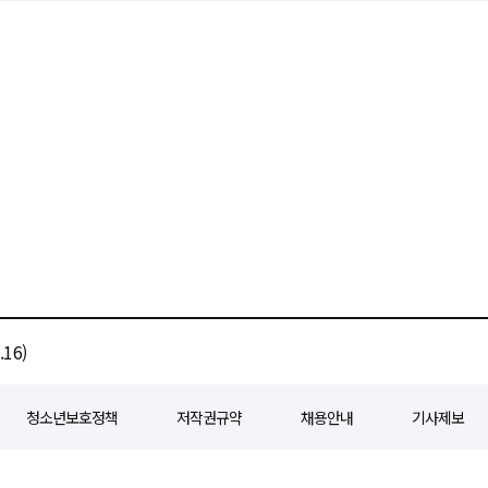
16)
청소년보호정책
저작권규약
채용안내
기사제보