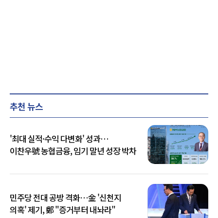
추천 뉴스
'최대 실적·수익 다변화' 성과…
이찬우號 농협금융, 임기 말년 성장 박차
민주당 전대 공방 격화…金 '신천지
의혹' 제기, 鄭 "증거부터 내놔라"