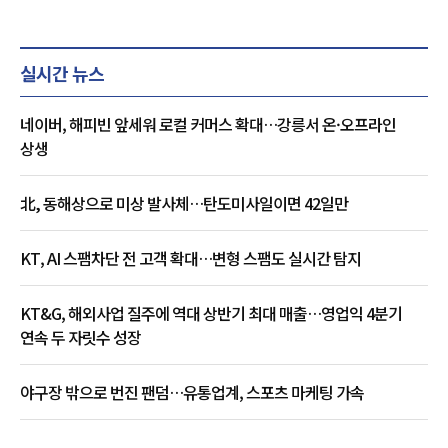
실시간 뉴스
네이버, 해피빈 앞세워 로컬 커머스 확대…강릉서 온·오프라인
상생
北, 동해상으로 미상 발사체…탄도미사일이면 42일만
KT, AI 스팸차단 전 고객 확대…변형 스팸도 실시간 탐지
KT&G, 해외사업 질주에 역대 상반기 최대 매출…영업익 4분기
연속 두 자릿수 성장
야구장 밖으로 번진 팬덤…유통업계, 스포츠 마케팅 가속