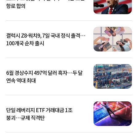
항로 합의
갤럭시 Z8·워치9, 7일 국내 정식 출격…
100개국 순차 출시
6월 경상수지 497억 달러 흑자…두 달
연속 역대 최대
단일 레버리지 ETF 거래대금 1조
붕괴…규제 직격탄