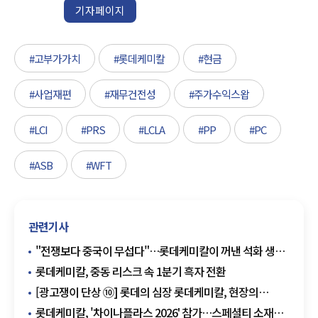
기자페이지
#고부가가치
#롯데케미칼
#현금
#사업재편
#재무건전성
#주가수익스왑
#LCI
#PRS
#LCLA
#PP
#PC
#ASB
#WFT
관련기사
"전쟁보다 중국이 무섭다"…롯데케미칼이 꺼낸 석화 생존
시나리오
롯데케미칼, 중동 리스크 속 1분기 흑자 전환
[광고쟁이 단상 ⑩] 롯데의 심장 롯데케미칼, 현장의
진심으로 내일을 틔우다
롯데케미칼, '차이나플라스 2026' 참가…스페셜티 소재로