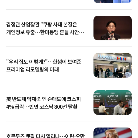
김정관 산업장관 "쿠팡 사태 본질은
개인정보 유출…한미동맹 흔들 사안
아냐"
"우리 집도 이렇게?"…한샘이 보여준
프리미엄 리모델링의 미래
美 반도체 악재·외인 순매도에 코스피
4% 급락…반면 코스닥 800선 탈환
호르무즈 뱃길 다시 열리나…이란·오만