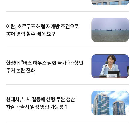
이란, 호르무즈 해협 재개방 조건으로
美에 병력 철수·배상 요구
한정애 "버스 하우스 실현 불가"…청년
주거 논란 진화
현대차, 노사 갈등에 신형 투싼 생산
차질…출시 일정 영향 가능성↑