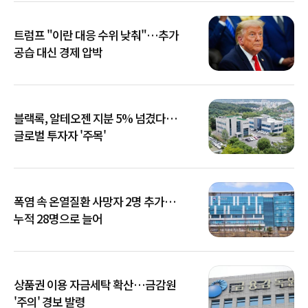
트럼프 "이란 대응 수위 낮춰"…추가
공습 대신 경제 압박
블랙록, 알테오젠 지분 5% 넘겼다…
글로벌 투자자 '주목'
폭염 속 온열질환 사망자 2명 추가…
누적 28명으로 늘어
상품권 이용 자금세탁 확산…금감원
'주의' 경보 발령