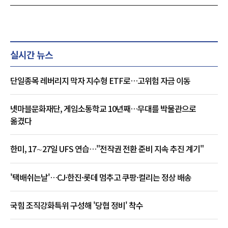
실시간 뉴스
단일종목 레버리지 막자 지수형 ETF로…고위험 자금 이동
넷마블문화재단, 게임소통학교 10년째…무대를 박물관으로
옮겼다
한미, 17∼27일 UFS 연습…"전작권 전환 준비 지속 추진 계기"
'택배쉬는날'…CJ·한진·롯데 멈추고 쿠팡·컬리는 정상 배송
국힘 조직강화특위 구성해 '당협 정비' 착수