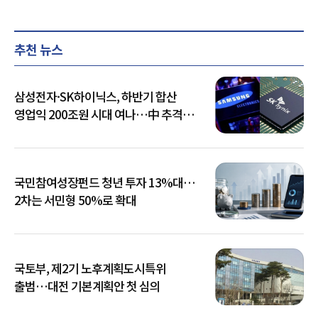
추천 뉴스
삼성전자·SK하이닉스, 하반기 합산
영업익 200조원 시대 여나…中 추격은
부담
국민참여성장펀드 청년 투자 13%대…
2차는 서민형 50%로 확대
국토부, 제2기 노후계획도시특위
출범…대전 기본계획안 첫 심의