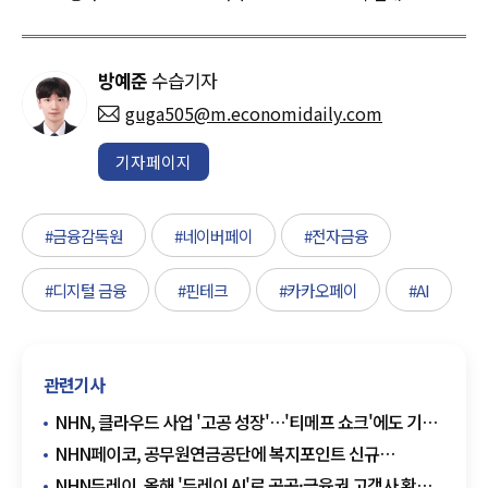
방예준
수습기자
guga505@m.economidaily.com
기자페이지
#금융감독원
#네이버페이
#전자금융
#디지털 금융
#핀테크
#카카오페이
#AI
관련기사
NHN, 클라우드 사업 '고공 성장'…'티메프 쇼크'에도 기술
부문 매출 50% 급증
NHN페이코, 공무원연금공단에 복지포인트 신규
도입…'간편결제사 최초'
NHN두레이, 올해 '두레이 AI'로 공공·금융권 고객사 확보