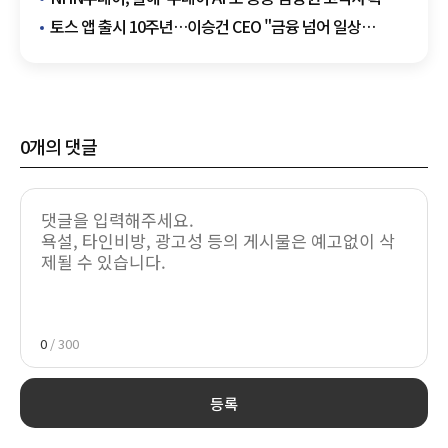
속도
토스 앱 출시 10주년…이승건 CEO "금융 넘어 일상
수퍼앱으로 나아갈 것"
0
개의 댓글
0
/ 300
등록