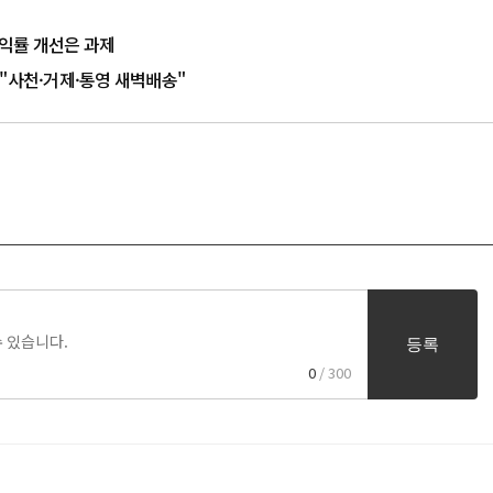
이익률 개선은 과제
…"사천·거제·통영 새벽배송"
등록
0
/ 300