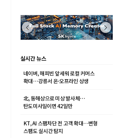
제주 28˚C
실시간 뉴스
네이버, 해피빈 앞세워 로컬 커머스
확대…강릉서 온·오프라인 상생
北, 동해상으로 미상 발사체…
탄도미사일이면 42일만
KT, AI 스팸차단 전 고객 확대…변형
스팸도 실시간 탐지