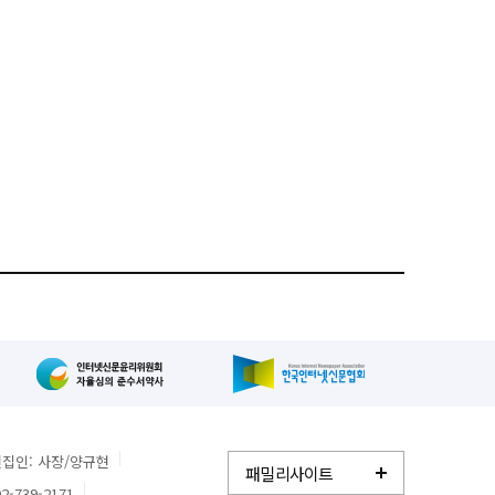
집인: 사장/양규현
패밀리사이트
2-739-2171