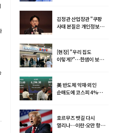
"증거부터 내놔라"
매
김정관 산업장관 "쿠팡
사태 본질은 개인정보
사
유출…한미동맹 흔들
사안 아냐"
[현장] "우리 집도
이렇게?"…한샘이 보여준
프리미엄 리모델링의 미래
농
美 반도체 악재·외인
순매도에 코스피 4%
급락…반면 코스닥 800선
탈환
호르무즈 뱃길 다시
열리나…이란·오만 항로
합의