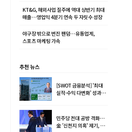
KT&G, 해외사업 질주에 역대 상반기 최대
매출…영업익 4분기 연속 두 자릿수 성장
야구장 밖으로 번진 팬덤…유통업계,
스포츠 마케팅 가속
추천 뉴스
[SWOT 금융분석] '최대
실적·수익 다변화' 성과…
이찬우號 농협금융, 임기
말년 성장 박차
민주당 전대 공방 격화…
金 '신천지 의혹' 제기, 鄭