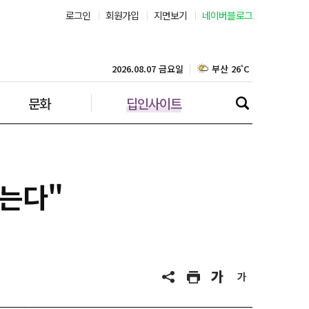
로그인
회원가입
지면보기
네이버블로그
서울 31˚C
부산 26˚C
2026.08.07 금요일
문화
딥인사이트
대구 23˚C
인천 28˚C
광주 25˚C
돕는다"
대전 25˚C
울산 23˚C
강릉 24˚C