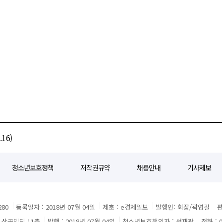
16)
청소년보호정책
저작권규약
채용안내
기사제보
80
등록일자 : 2018년 07월 04일
제호 : e경제일보
발행인: 회장/곽영길
편
3 삼공빌딩 11층
발행 : 2018년 07월 04일
청소년보호책임자 : 선재관
전화 : 0