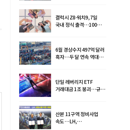
갤럭시 Z8·워치9, 7일
국내 정식 출격…100개국
순차 출시
6월 경상수지 497억 달러
흑자…두 달 연속 역대
최대
단일 레버리지 ETF
거래대금 1조 붕괴…규제
직격탄
산본 11구역 정비사업
속도…LH,
주민대표회의와