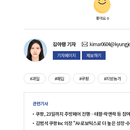
좋아요
0
김아령
기자
kimar0604@kyungje
기자페이지
제보하기
#과일
#매입
#쿠팡
#지방농가
관련기사
쿠팡, 23일까지 주방페어 진행…테팔·락앤락 등 참
김범석 쿠팡Inc 의장 "AI·로보틱스로 더 높은 성장·