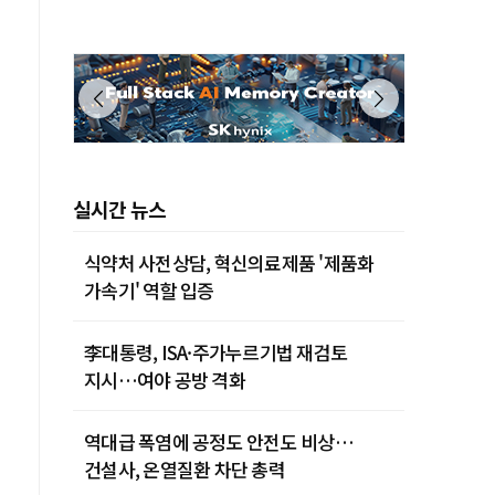
실시간 뉴스
식약처 사전상담, 혁신의료제품 '제품화
가속기' 역할 입증
李대통령, ISA·주가누르기법 재검토
지시…여야 공방 격화
역대급 폭염에 공정도 안전도 비상…
건설사, 온열질환 차단 총력