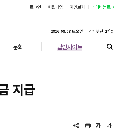
로그인
회원가입
지면보기
네이버블로그
부산 27˚C
대구 26˚C
2026.08.08 토요일
문화
딥인사이트
인천 26˚C
광주 28˚C
대전 27˚C
금 지급
울산 26˚C
강릉 21˚C
제주 29˚C