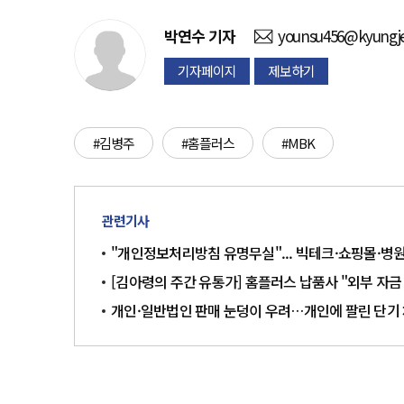
박연수
기자
younsu456@kyungje
기자페이지
제보하기
#김병주
#홈플러스
#MBK
관련기사
"개인정보처리방침 유명무실"... 빅테크·쇼핑몰·병원 
[김아령의 주간 유통가] 홈플러스 납품사 "외부 자금 
개인·일반법인 판매 눈덩이 우려…개인에 팔린 단기 