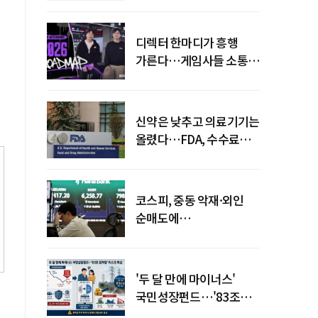
디렉터 한마디가 흥행
가른다…게임사들 소통
강화 이유
신약은 낮추고 의료기기는
올렸다…FDA, 수수료
개편
코스피, 중동 악재·외인
순매도에
하락…"하이닉스 또
급락"
'두 달 만에 마이너스'
국민성장펀드…'83조
전력망' 리스크 확산