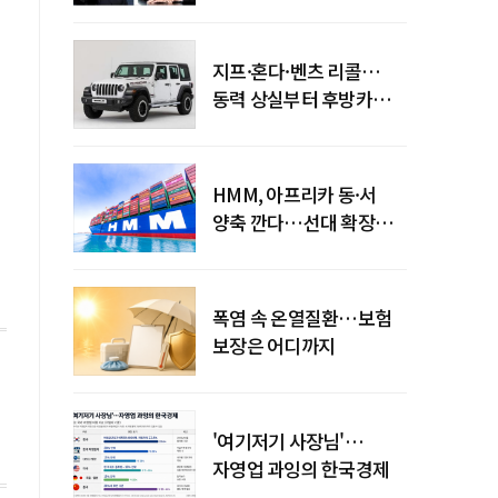
엇갈린 수익화 시계
지프·혼다·벤츠 리콜…
동력 상실부터 후방카메라
먹통까지
HMM, 아프리카 동·서
양축 깐다…선대 확장
다음은 '운영 전략'
폭염 속 온열질환…보험
보장은 어디까지
'여기저기 사장님'…
자영업 과잉의 한국경제