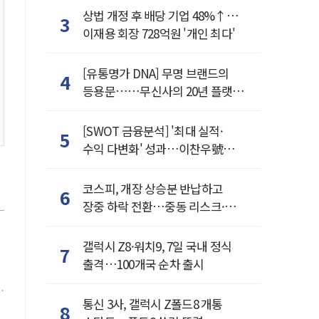
상법 개정 후 배당 기업 48%↑…
3
이재용 회장 728억원 '개인 최다'
[유통명가 DNA] 무명 브랜드의
4
등용문……무신사의 20년 플랫폼
혁명
[SWOT 금융분석] '최대 실적·
5
수익 다변화' 성과…이찬우號
농협금융, 임기 말년 성장 박차
코스피, 개장 상승분 반납하고
6
장중 하락 전환…중동 리스크·美
경계감
갤럭시 Z8·워치9, 7일 국내 정식
7
출격…100개국 순차 출시
는
통신 3사, 갤럭시 Z폴드8 개통
8