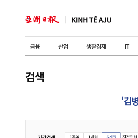
금융
산업
생활경제
IT
검색
'김병
기간검색
1주일
1개월
6개월
직접입력