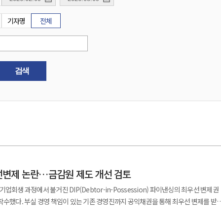
기자명
전체
검색
선변제 논란…금감원 제도 개선 검토
회생 과정에서 불거진 DIP(Debtor-in-Possession) 파이낸싱의 최우선 변제권
착수했다. 부실 경영 책임이 있는 기존 경영진까지 공익채권을 통해 최우선 변제를 받
가운데 투자 유인 약화 등 부작용을 우려하는 목소리도 나오고 있다. 3일 금융권에