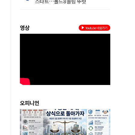
스타트…폴드8 쏠림 뚜렷
영상
Youtube 바로가기
오피니언