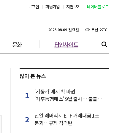
로그인
회원가입
지면보기
네이버블로그
부산 27˚C
대구 26˚C
2026.08.09 일요일
문화
딥인사이트
인천 27˚C
광주 27˚C
대전 25˚C
많이 본 뉴스
울산 25˚C
'기동카'에서 확 바뀐
1
'기후동행패스' 9월 출시… 불붙은
강릉 23˚C
카드사 경쟁
단일 레버리지 ETF 거래대금 1조
2
제주 27˚C
붕괴…규제 직격탄