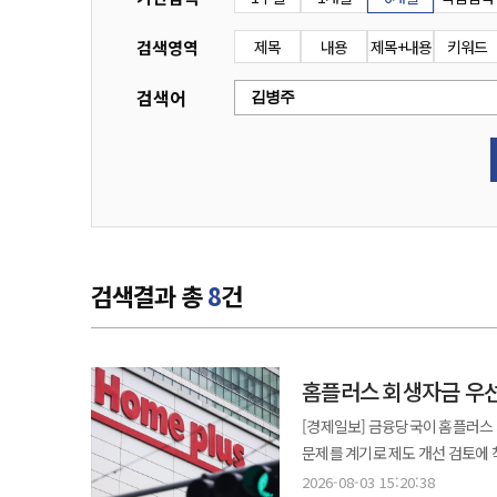
검색영역
제목
내용
제목+내용
키워드
검색어
검색결과 총
8
건
홈플러스 회생자금 우
[경제일보] 금융당국이 홈플러스 기업
문제를 계기로 제도 개선 검토에 
현행 제도가 적절한지 논란이 커지는 
2026-08-03 15:20:38