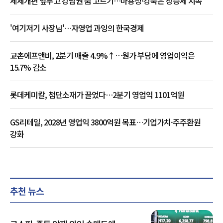
세제개편 앞두고 강남권 숨 고르기…마용성·강북은 상승세 지속
'여기저기 사장님'…자영업 과잉의 한국경제
교촌에프앤비, 2분기 매출 4.9%↑…원가 부담에 영업이익은
15.7% 감소
롯데케미칼, 첨단소재가 끌었다…2분기 영업익 1101억원
GS리테일, 2028년 영업익 3800억원 목표…기업가치·주주환원
강화
추천 뉴스