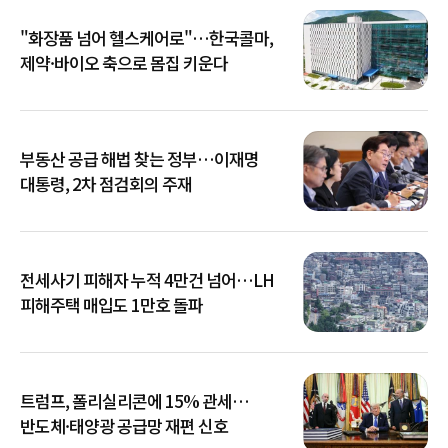
"화장품 넘어 헬스케어로"…한국콜마,
제약·바이오 축으로 몸집 키운다
부동산 공급 해법 찾는 정부…이재명
대통령, 2차 점검회의 주재
전세사기 피해자 누적 4만건 넘어…LH
피해주택 매입도 1만호 돌파
트럼프, 폴리실리콘에 15% 관세…
반도체·태양광 공급망 재편 신호