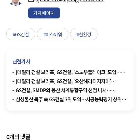
기자페이지
#GS건설
#어스아워
#친환경
관련기사
[데일리 건설 브리프] GS건설, '스노우플레이크' 도입…
데이터 활용 환경 고도화 外
[데일리 건설 브리프] GS건설, '오산헤리티지자이'
견본주택 16일 개관 外
GS건설, SMDP와 용산 서계통합구역 선점 나서…
설계합동사무소 가동
삼성물산 독주 속 GS건설 3위 도약…시공능력평가 상위권
판도 '흔들'
0
개의 댓글