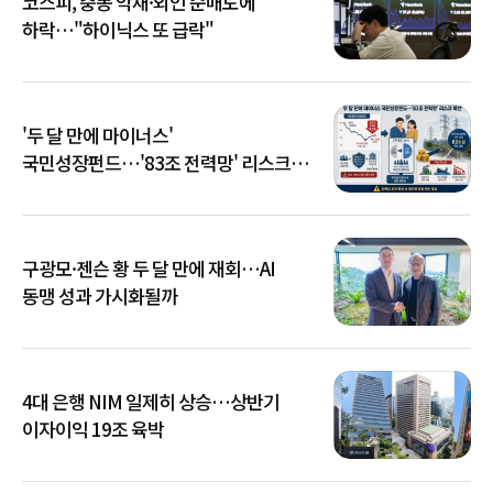
코스피, 중동 악재·외인 순매도에
하락…"하이닉스 또 급락"
'두 달 만에 마이너스'
국민성장펀드…'83조 전력망' 리스크
확산
구광모·젠슨 황 두 달 만에 재회…AI
동맹 성과 가시화될까
4대 은행 NIM 일제히 상승…상반기
이자이익 19조 육박