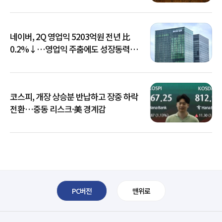
네이버, 2Q 영업익 5203억원 전년 比
0.2%↓…영업익 주춤에도 성장동력
키운다
코스피, 개장 상승분 반납하고 장중 하락
전환…중동 리스크·美 경계감
PC버전
맨위로