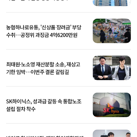
농협하나로유통, '신상품 장려금' 부당
수취…공정위 과징금 4억6200만원
최태원·노소영 재산분할 소송, 재상고
기한 임박…이번주 결론 갈림길
SK하이닉스, 성과급 갈등 속 통합노조
설립 절차 착수