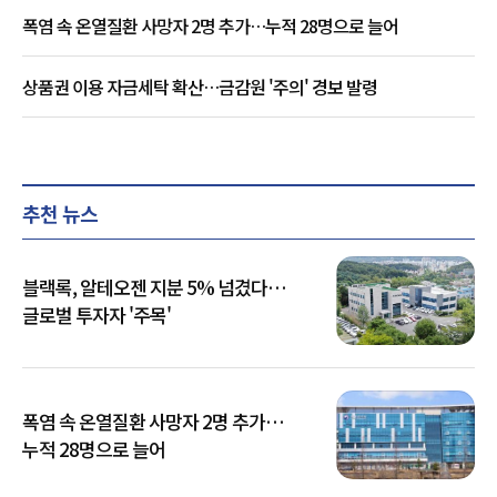
폭염 속 온열질환 사망자 2명 추가…누적 28명으로 늘어
상품권 이용 자금세탁 확산…금감원 '주의' 경보 발령
추천 뉴스
블랙록, 알테오젠 지분 5% 넘겼다…
글로벌 투자자 '주목'
폭염 속 온열질환 사망자 2명 추가…
누적 28명으로 늘어