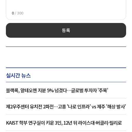
0
/ 300
등록
실시간 뉴스
블랙록, 알테오젠 지분 5% 넘겼다…글로벌 투자자 '주목'
제2우주센터 유치전 2파전…고흥 '나로 인프라' vs 제주 '해상 발사'
KAIST 학부 연구실이 키운 3인, 12년 뒤 라이스대·버클리·릴리로