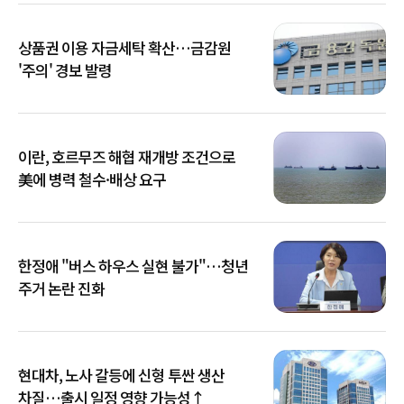
상품권 이용 자금세탁 확산…금감원
'주의' 경보 발령
이란, 호르무즈 해협 재개방 조건으로
美에 병력 철수·배상 요구
한정애 "버스 하우스 실현 불가"…청년
주거 논란 진화
현대차, 노사 갈등에 신형 투싼 생산
차질…출시 일정 영향 가능성↑