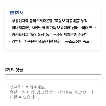
관련기사
상상인저축·플러스저축은행, '車담보 자동대출' 누적
300억원 돌파
하나저축銀, '사장님 혜택 가득 보통예금' 선봬…최대 연
3.2%
카카오뱅크, '모임통장' 독주…시중·저축은행 '참전'
김병환 "저축은행 M&A 제한 완화"…구조조정에 속도
0
개의 댓글