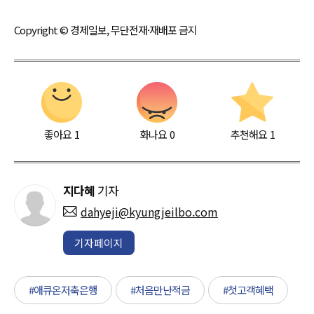
Copyright © 경제일보, 무단전재·재배포 금지
좋아요
1
화나요
0
추천해요
1
지다혜
기자
dahyeji@kyungjeilbo.com
기자페이지
#애큐온저축은행
#처음만난적금
#첫고객혜택