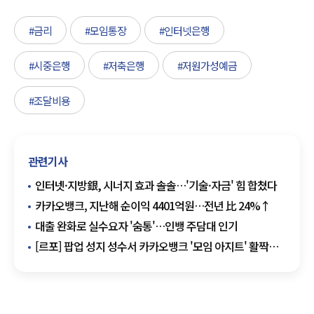
#금리
#모임통장
#인터넷은행
#시중은행
#저축은행
#저원가성예금
#조달비용
관련기사
인터넷·지방銀, 시너지 효과 솔솔…'기술·자금' 힘 합쳤다
카카오뱅크, 지난해 순이익 4401억원…전년 比 24%↑
대출 완화로 실수요자 '숨통'…인뱅 주담대 인기
[르포] 팝업 성지 성수서 카카오뱅크 '모임 아지트' 활짝…
크리스마스 여기 어때?