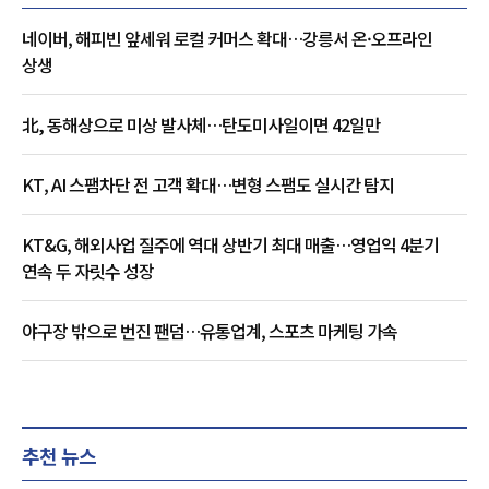
네이버, 해피빈 앞세워 로컬 커머스 확대…강릉서 온·오프라인
상생
北, 동해상으로 미상 발사체…탄도미사일이면 42일만
KT, AI 스팸차단 전 고객 확대…변형 스팸도 실시간 탐지
KT&G, 해외사업 질주에 역대 상반기 최대 매출…영업익 4분기
연속 두 자릿수 성장
야구장 밖으로 번진 팬덤…유통업계, 스포츠 마케팅 가속
추천 뉴스