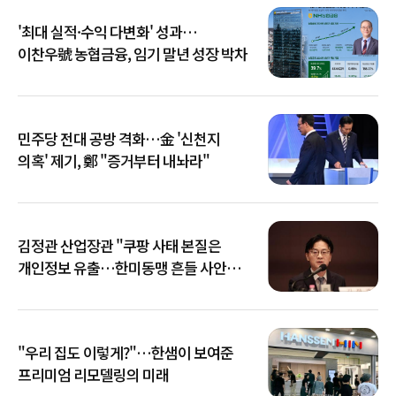
'최대 실적·수익 다변화' 성과…
이찬우號 농협금융, 임기 말년 성장 박차
민주당 전대 공방 격화…金 '신천지
의혹' 제기, 鄭 "증거부터 내놔라"
김정관 산업장관 "쿠팡 사태 본질은
개인정보 유출…한미동맹 흔들 사안
아냐"
"우리 집도 이렇게?"…한샘이 보여준
프리미엄 리모델링의 미래