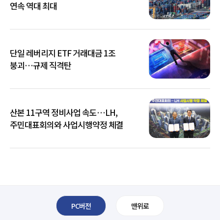
연속 역대 최대
단일 레버리지 ETF 거래대금 1조
붕괴…규제 직격탄
산본 11구역 정비사업 속도…LH,
주민대표회의와 사업시행약정 체결
PC버전
맨위로