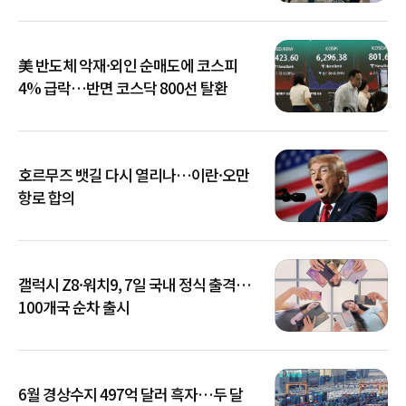
美 반도체 악재·외인 순매도에 코스피
4% 급락…반면 코스닥 800선 탈환
호르무즈 뱃길 다시 열리나…이란·오만
항로 합의
갤럭시 Z8·워치9, 7일 국내 정식 출격…
100개국 순차 출시
6월 경상수지 497억 달러 흑자…두 달