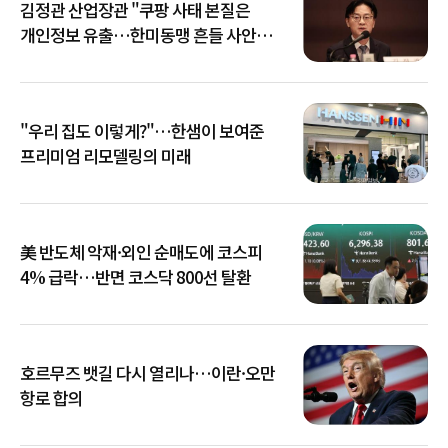
김정관 산업장관 "쿠팡 사태 본질은
개인정보 유출…한미동맹 흔들 사안
아냐"
"우리 집도 이렇게?"…한샘이 보여준
프리미엄 리모델링의 미래
美 반도체 악재·외인 순매도에 코스피
4% 급락…반면 코스닥 800선 탈환
호르무즈 뱃길 다시 열리나…이란·오만
항로 합의