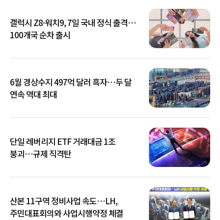
갤럭시 Z8·워치9, 7일 국내 정식 출격…
100개국 순차 출시
6월 경상수지 497억 달러 흑자…두 달
연속 역대 최대
단일 레버리지 ETF 거래대금 1조
붕괴…규제 직격탄
산본 11구역 정비사업 속도…LH,
주민대표회의와 사업시행약정 체결