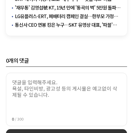
추락
'재무통' 김영섭號 KT, 15년 만에 '통곡의 벽' 5만원 돌파…
주가 고공행진
LG유플러스·ERT, 폐배터리 캠페인 결실…한부모 가정에
'훈훈한 기부'
통신사 CEO 연봉 킹은 누구…SKT 유영상 대표, '따블'
상여금에 30억
0
개의 댓글
0
/ 300