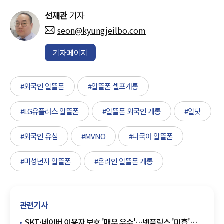
선재관
기자
seon@kyungjeilbo.com
기자페이지
#외국인 알뜰폰
#알뜰폰 셀프개통
#LG유플러스 알뜰폰
#알뜰폰 외국인 개통
#알닷
#외국인 유심
#MVNO
#다국어 알뜰폰
#미성년자 알뜰폰
#온라인 알뜰폰 개통
관련기사
SKT·네이버 이용자 보호 '매우 우수'…넷플릭스 '미흡'