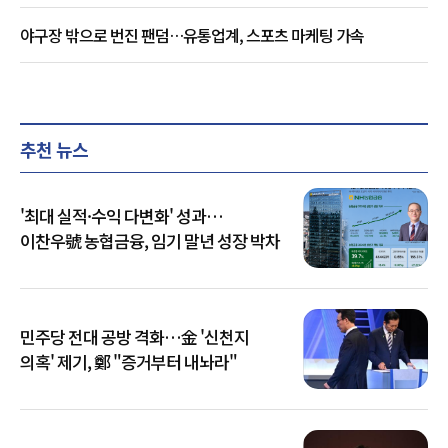
야구장 밖으로 번진 팬덤…유통업계, 스포츠 마케팅 가속
추천 뉴스
'최대 실적·수익 다변화' 성과…
이찬우號 농협금융, 임기 말년 성장 박차
민주당 전대 공방 격화…金 '신천지
의혹' 제기, 鄭 "증거부터 내놔라"