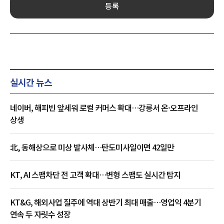
등록
실시간 뉴스
네이버, 해피빈 앞세워 로컬 커머스 확대…강릉서 온·오프라인
상생
北, 동해상으로 미상 발사체…탄도미사일이면 42일만
KT, AI 스팸차단 전 고객 확대…변형 스팸도 실시간 탐지
KT&G, 해외사업 질주에 역대 상반기 최대 매출…영업익 4분기
연속 두 자릿수 성장