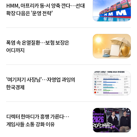
HMM, 아프리카 동·서 양축 깐다…선대
확장 다음은 '운영 전략'
폭염 속 온열질환…보험 보장은
어디까지
'여기저기 사장님'…자영업 과잉의
한국경제
디렉터 한마디가 흥행 가른다…
게임사들 소통 강화 이유