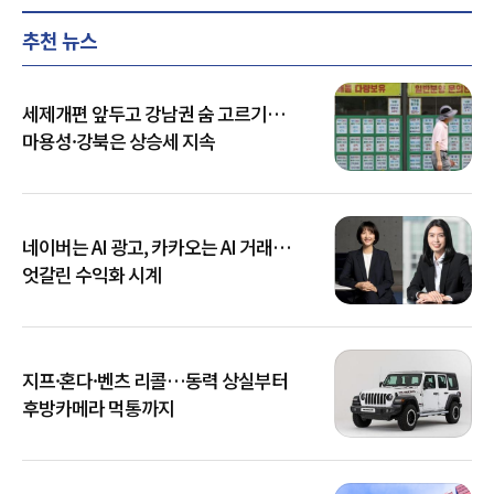
추천 뉴스
세제개편 앞두고 강남권 숨 고르기…
마용성·강북은 상승세 지속
네이버는 AI 광고, 카카오는 AI 거래…
엇갈린 수익화 시계
지프·혼다·벤츠 리콜…동력 상실부터
후방카메라 먹통까지