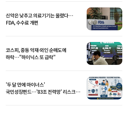
신약은 낮추고 의료기기는 올렸다…
FDA, 수수료 개편
코스피, 중동 악재·외인 순매도에
하락…"하이닉스 또 급락"
'두 달 만에 마이너스'
국민성장펀드…'83조 전력망' 리스크
확산