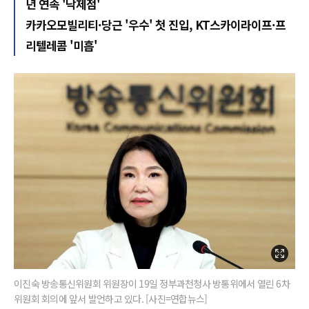
년 연속 '낙제점'
카카오모빌리티·당근 '우수' 첫 진입, KT스카이라이프·프
리텔레콤 '미흡'
이진숙 방송통신위원회 위원장이 19일 정부과천청사 방통위에서 열린 6차
위원회 회의에 앞서 발언하고 있다. [사진=연합뉴스]