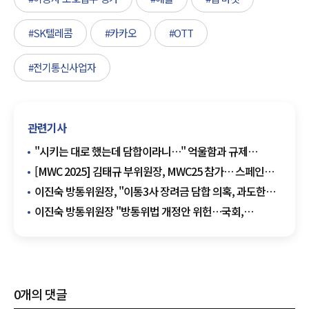
#SK텔레콤
#카카오
#OTT
#전기통신사업자
관련기사
"시키는 대로 했는데 담합이라니…" 억울함과 규제
엇박자에 신음하는 통신 3사
[MWC 2025] 김태규 부위원장, MWC25 참가… 스페인과
방송·통신 협력 확대 '시동'
이진숙 방통위원장, "이통3사 장려금 담합 의혹, 과도한
단죄는 부당"
이진숙 방통위원장 "방통위법 개정안 위헌…국회,
상임위원 추천해야"
0
개의 댓글