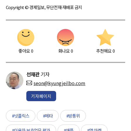
Copyright © 경제일보, 무단전재·재배포 금지
좋아요
0
화나요
0
추천해요
0
선재관
기자
seon@kyungjeilbo.com
기자페이지
#넷플릭스
#메타
#방통위
#이용자 보호업무 평가
#애플
#앱 마켓