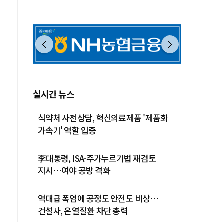
제주 29˚C
실시간 뉴스
식약처 사전상담, 혁신의료제품 '제품화
가속기' 역할 입증
李대통령, ISA·주가누르기법 재검토
지시…여야 공방 격화
역대급 폭염에 공정도 안전도 비상…
건설사, 온열질환 차단 총력