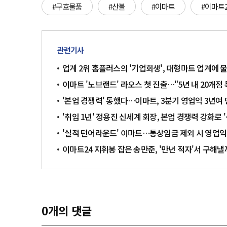
#구호물품
#산불
#이마트
#이마트2
관련기사
업계 2위 홈플러스의 '기업회생', 대형마트 업계에 
이마트 '노브랜드' 라오스 첫 진출…"5년 내 20개점 
'본업 경쟁력' 통했다…이마트, 3분기 영업익 3년여 
'취임 1년' 정용진 신세계 회장, 본업 경쟁력 강화로 
'실적 턴어라운드' 이마트…통상임금 제외 시 영업익 
이마트24 지휘봉 잡은 송만준, '만년 적자'서 구해낼
0
개의 댓글