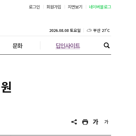
로그인
회원가입
지면보기
네이버블로그
서울 26˚C
부산 27˚C
2026.08.08 토요일
문화
딥인사이트
대구 26˚C
인천 26˚C
광주 27˚C
지원
대전 27˚C
울산 26˚C
강릉 21˚C