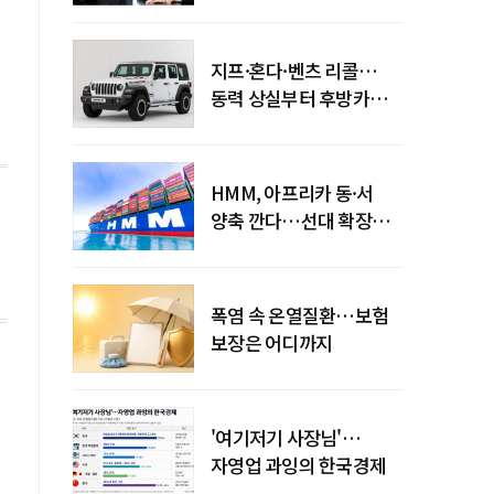
엇갈린 수익화 시계
지프·혼다·벤츠 리콜…
동력 상실부터 후방카메라
먹통까지
HMM, 아프리카 동·서
양축 깐다…선대 확장
다음은 '운영 전략'
폭염 속 온열질환…보험
보장은 어디까지
'여기저기 사장님'…
자영업 과잉의 한국경제