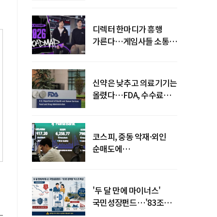
디렉터 한마디가 흥행
가른다…게임사들 소통
강화 이유
신약은 낮추고 의료기기는
올렸다…FDA, 수수료
개편
코스피, 중동 악재·외인
순매도에
하락…"하이닉스 또
급락"
'두 달 만에 마이너스'
국민성장펀드…'83조
전력망' 리스크 확산