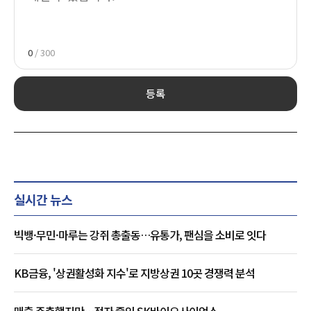
0
/ 300
등록
실시간 뉴스
빅뱅·무민·마루는 강쥐 총출동…유통가, 팬심을 소비로 잇다
KB금융, '상권활성화 지수'로 지방상권 10곳 경쟁력 분석
매출 주춤했지만…적자 줄인 SK바이오사이언스