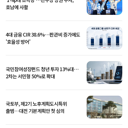
호남에 사활
4대 금융 CIR 38.6%…판관비 증가에도
'효율성 방어'
국민참여성장펀드 청년 투자 13%대…
2차는 서민형 50%로 확대
국토부, 제2기 노후계획도시특위
출범…대전 기본계획안 첫 심의