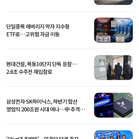
단일종목 레버리지 막자 지수형
ETF로…고위험 자금 이동
현대건설, 목동10단지 단독 응찰…
2.6조 수주전 재입찰로
삼성전자·SK하이닉스, 하반기 합산
영업익 200조원 시대 여나…中 추격은
부담
'1%p대 초박빙'…민주당 당권 주자,