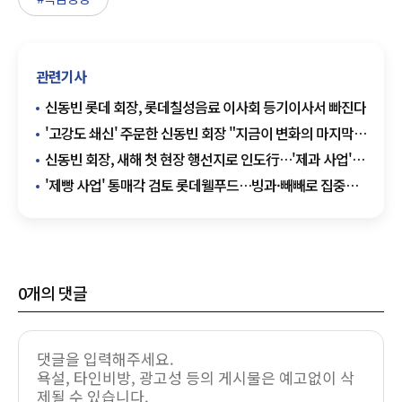
관련기사
신동빈 롯데 회장, 롯데칠성음료 이사회 등기이사서 빠진다
'고강도 쇄신' 주문한 신동빈 회장 "지금이 변화의 마지막
기회"
신동빈 회장, 새해 첫 현장 행선지로 인도行…'제과 사업'
살핀다
'제빵 사업' 통매각 검토 롯데웰푸드…빙과·빼빼로 집중
육성할까
0
개의 댓글