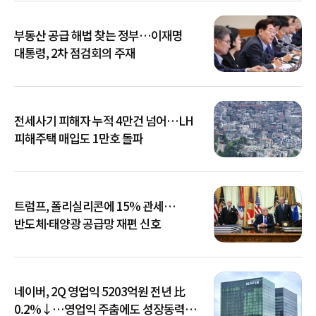
부동산 공급 해법 찾는 정부…이재명
대통령, 2차 점검회의 주재
전세사기 피해자 누적 4만건 넘어…LH
피해주택 매입도 1만호 돌파
트럼프, 폴리실리콘에 15% 관세…
반도체·태양광 공급망 재편 신호
네이버, 2Q 영업익 5203억원 전년 比
0.2%↓…영업익 주춤에도 성장동력