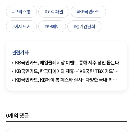
#고객 소통
#고객 패널
#KB국민카드
#이지 토커
#KB페이
#정기간담회
관련기사
KB국민카드, 매일올레시장 이벤트 통해 제주 상인 돕는다
KB국민카드, 한국타이어와 제휴…'KB국민 TBX 카드'
출시
KB국민카드, KB페이 봄 페스타 실시···다양한 국내·외
혜택 제공
0
개의 댓글