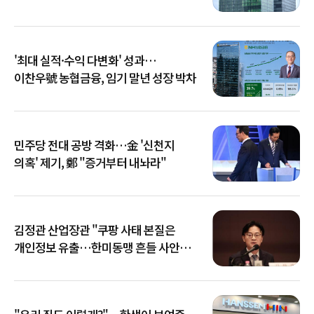
키운다
'최대 실적·수익 다변화' 성과…
이찬우號 농협금융, 임기 말년 성장 박차
민주당 전대 공방 격화…金 '신천지
의혹' 제기, 鄭 "증거부터 내놔라"
김정관 산업장관 "쿠팡 사태 본질은
개인정보 유출…한미동맹 흔들 사안
아냐"