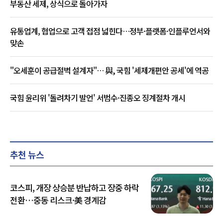
부동산 세제, 상식으로 돌아가자
유통업계, 협업으로 고객 접점 넓힌다…정부·플랫폼·인플루언서와
맞손
"오세훈이 공급절벽 설계자"… 與, 국힘 '세제개편안 공세'에 역공
국힘 윤리위 '돌려차기 발언' 서범수·진종오 징계절차 개시
추천 뉴스
코스피, 개장 상승분 반납하고 장중 하락
전환…중동 리스크·美 경계감