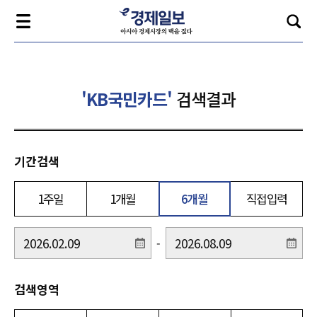
'KB국민카드'
검색결과
기간검색
1주일
1개월
6개월
직접입력
-
검색영역