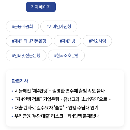
기자페이지
#금융위원회
#예비인가신청
#제4인터넷전문은행
#제4인뱅
#컨소시엄
#인터넷전문은행
#한국소호은행
관련기사
시들해진 '제4인뱅'…김병환 변수에 출범 속도 붙나
"제4인뱅 검토" 기업은행…유뱅크와 '소상공인'으로
통했네
대출 완화로 실수요자 '숨통'…인뱅 주담대 인기
우리금융 '부당대출' 리스크…제4인뱅 문제없나