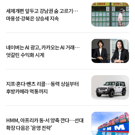
세제개편 앞두고 강남권 숨 고르기…
마용성·강북은 상승세 지속
네이버는 AI 광고, 카카오는 AI 거래…
엇갈린 수익화 시계
지프·혼다·벤츠 리콜…동력 상실부터
후방카메라 먹통까지
HMM, 아프리카 동·서 양축 깐다…선대
확장 다음은 '운영 전략'