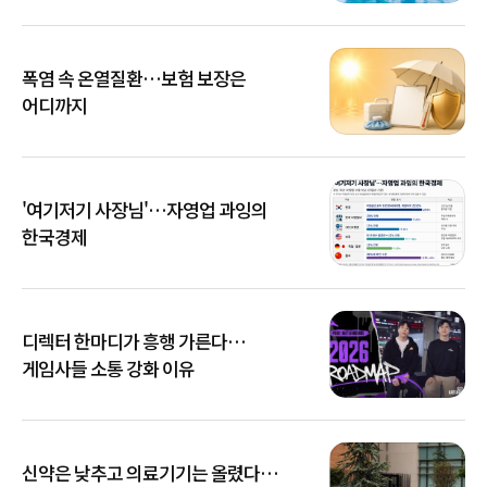
폭염 속 온열질환…보험 보장은
어디까지
'여기저기 사장님'…자영업 과잉의
한국경제
디렉터 한마디가 흥행 가른다…
게임사들 소통 강화 이유
신약은 낮추고 의료기기는 올렸다…