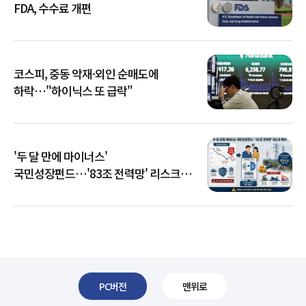
FDA, 수수료 개편
코스피, 중동 악재·외인 순매도에
하락…"하이닉스 또 급락"
'두 달 만에 마이너스'
국민성장펀드…'83조 전력망' 리스크
확산
PC버전
맨위로