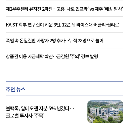
제2우주센터 유치전 2파전…고흥 '나로 인프라' vs 제주 '해상 발사'
KAIST 학부 연구실이 키운 3인, 12년 뒤 라이스대·버클리·릴리로
폭염 속 온열질환 사망자 2명 추가…누적 28명으로 늘어
상품권 이용 자금세탁 확산…금감원 '주의' 경보 발령
추천 뉴스
블랙록, 알테오젠 지분 5% 넘겼다…
글로벌 투자자 '주목'