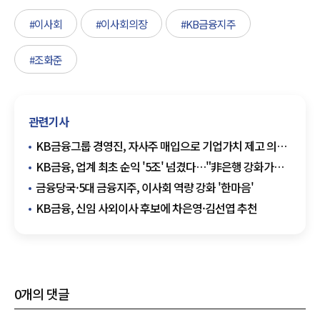
#이사회
#이사회의장
#KB금융지주
#조화준
관련기사
KB금융그룹 경영진, 자사주 매입으로 기업가치 제고 의지
표명
KB금융, 업계 최초 순익 '5조' 넘겼다…"非은행 강화가
견인"
금융당국·5대 금융지주, 이사회 역량 강화 '한마음'
KB금융, 신임 사외이사 후보에 차은영·김선엽 추천
0
개의 댓글