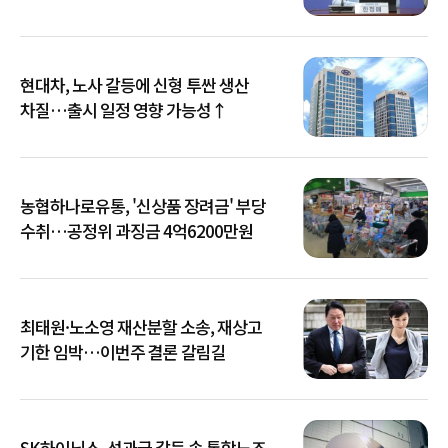
현대차, 노사 갈등에 신형 투싼 생산
차질…출시 일정 영향 가능성↑
농협하나로유통, '신상품 장려금' 부당
수취…공정위 과징금 4억6200만원
최태원·노소영 재산분할 소송, 재상고
기한 임박…이번주 결론 갈림길
SK하이닉스, 성과급 갈등 속 통합노조