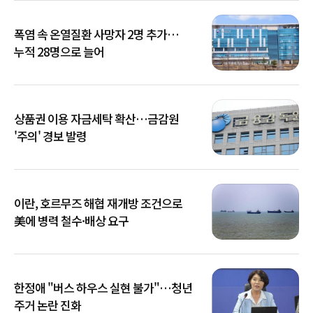
폭염 속 온열질환 사망자 2명 추가…
누적 28명으로 늘어
상품권 이용 자금세탁 확산…금감원
'주의' 경보 발령
이란, 호르무즈 해협 재개방 조건으로
美에 병력 철수·배상 요구
한정애 "버스 하우스 실현 불가"…청년
주거 논란 진화