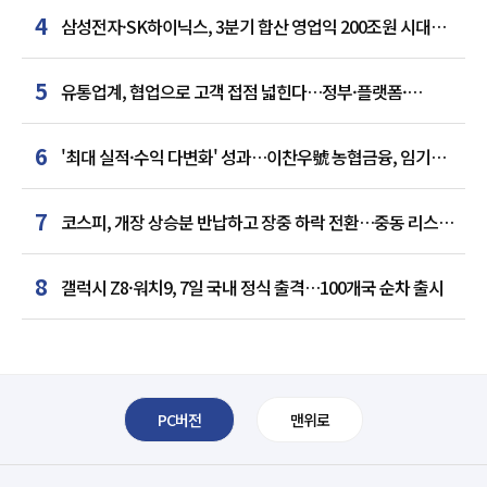
4
삼성전자·SK하이닉스, 3분기 합산 영업익 200조원 시대
여나…中 추격은 부담
5
유통업계, 협업으로 고객 접점 넓힌다…정부·플랫폼·
인플루언서와 맞손
6
'최대 실적·수익 다변화' 성과…이찬우號 농협금융, 임기
말년 성장 박차
7
코스피, 개장 상승분 반납하고 장중 하락 전환…중동 리스크·
美 경계감
8
갤럭시 Z8·워치9, 7일 국내 정식 출격…100개국 순차 출시
PC버전
맨위로