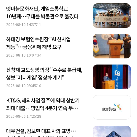
넷마블문화재단, 게임소통학교
10년째…무대를 박물관으로 옮겼다
2026-08-10 14:37:11
하태경 보험연수원장 "AI 신사업
제동"…금융위에 해명 요구
2026-08-10 10:07:34
신창재 교보생명 의장 "수수료 분급제,
생보 '머니게임' 정상화 계기"
2026-08-10 09:45:10
KT&G, 해외사업 질주에 역대 상반기
최대 매출…영업익 4분기 연속 두
자릿수 성장
2026-08-06 17:25:28
대우건설, 김보현 대표 사의 표명…