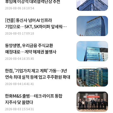
후임에 이강석 대외협력단장 추천
2026-08-06 16:10:54
[컨콜] 통신사 넘어 AI 인프라
기업으로…SKT, SK하이퍼 앞세워
데이터센터 주도권 경쟁
2026-08-05 17:09:18
동양생명, 우리금융 주식교환
예정대로…계약 해제권 불행사
2026-08-04 16:35:45
한컴, '기업가치 제고 계획' 가동…3년
연속 최대 실적 등에 업고 주주환원 확대
2026-08-04 14:41:41
한화M&S 출범…테크·라이프 통합
지주사 닻 올렸다
2026-08-03 15:54:31