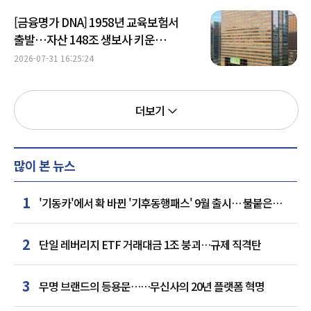
[금융명가 DNA] 1958년 교육보험서
출발…자산 148조 생보사 키운
교보생명
2026-07-31 16:25:24
더보기
많이 본 뉴스
1
'기동카'에서 확 바뀐 '기후동행패스' 9월 출시… 불붙은
카드사 경쟁
2
단일 레버리지 ETF 거래대금 1조 붕괴…규제 직격탄
3
무명 브랜드의 등용문……무신사의 20년 플랫폼 혁명