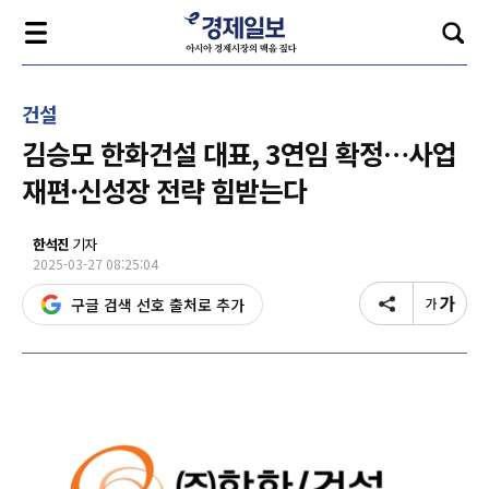
건설
김승모 한화건설 대표, 3연임 확정…사업
재편·신성장 전략 힘받는다
한석진
기자
2025-03-27 08:25:04
구글 검색 선호 출처로 추가