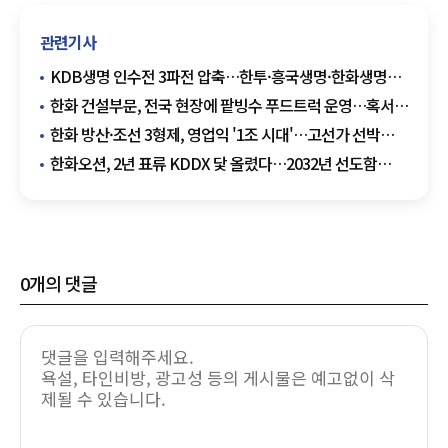
관련기사
KDB생명 인수전 3파전 압축…한투·흥국생명·한화생명
본입찰
한화 건설부문, 전국 현장에 팥빙수 푸드트럭 운영…혹서기
온열질환 예방 강화
한화 방산·조선 3형제, 영업익 '1조 시대'…고선가 선박
·K방산 쌍끌이
한화오션, 2년 표류 KDDX 닻 올렸다…2032년 선도함
전력화
0
개의 댓글