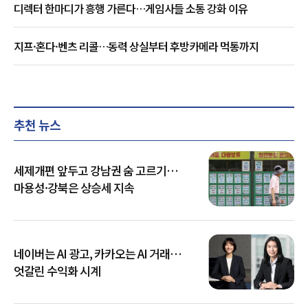
디렉터 한마디가 흥행 가른다…게임사들 소통 강화 이유
지프·혼다·벤츠 리콜…동력 상실부터 후방카메라 먹통까지
추천 뉴스
세제개편 앞두고 강남권 숨 고르기…
마용성·강북은 상승세 지속
네이버는 AI 광고, 카카오는 AI 거래…
엇갈린 수익화 시계