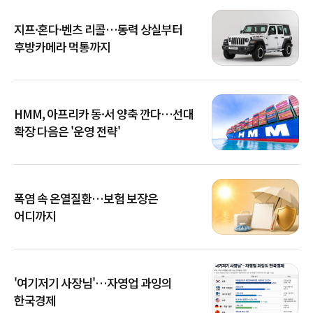
지프·혼다·벤츠 리콜…동력 상실부터
후방카메라 먹통까지
HMM, 아프리카 동·서 양축 깐다…선대
확장 다음은 '운영 전략'
폭염 속 온열질환…보험 보장은
어디까지
'여기저기 사장님'…자영업 과잉의
한국경제