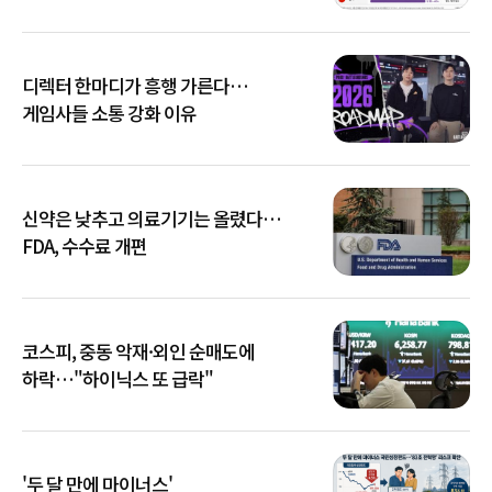
디렉터 한마디가 흥행 가른다…
게임사들 소통 강화 이유
신약은 낮추고 의료기기는 올렸다…
FDA, 수수료 개편
코스피, 중동 악재·외인 순매도에
하락…"하이닉스 또 급락"
'두 달 만에 마이너스'