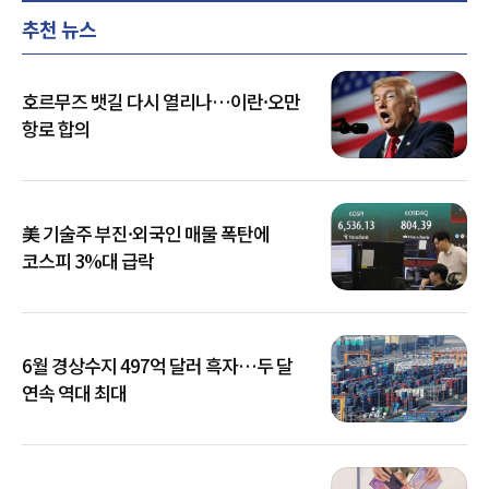
추천 뉴스
호르무즈 뱃길 다시 열리나…이란·오만
항로 합의
美 기술주 부진·외국인 매물 폭탄에
코스피 3%대 급락
6월 경상수지 497억 달러 흑자…두 달
연속 역대 최대