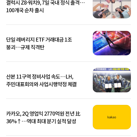
갤럭시 Z8·워치9, 7일 국내 정식 출격…
100개국 순차 출시
단일 레버리지 ETF 거래대금 1조
붕괴…규제 직격탄
산본 11구역 정비사업 속도…LH,
주민대표회의와 사업시행약정 체결
카카오, 2Q 영업익 2770억원 전년 比
36%↑…역대 최대 분기 실적 달성