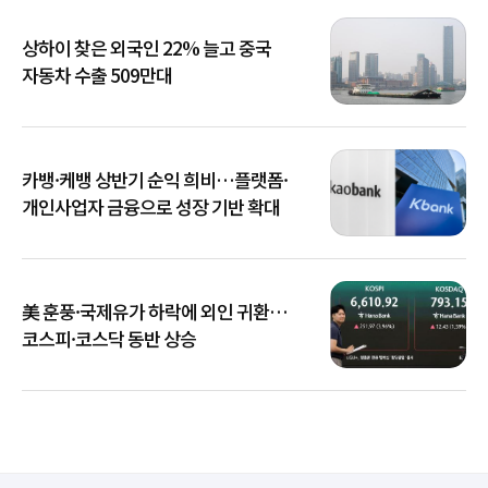
상하이 찾은 외국인 22% 늘고 중국
자동차 수출 509만대
카뱅·케뱅 상반기 순익 희비…플랫폼·
개인사업자 금융으로 성장 기반 확대
美 훈풍·국제유가 하락에 외인 귀환…
코스피·코스닥 동반 상승