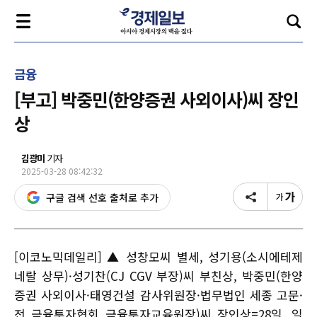
금융
[부고] 박중민(한양증권 사외이사)씨 장인
상
김광미
기자
2025-03-28 08:42:32
구글 검색 선호 출처로 추가
[이코노믹데일리] ▲ 성창모씨 별세, 성기용(소시에테제
네랄 상무)·성기찬(CJ CGV 부장)씨 부친상, 박중민(한양
증권 사외이사·태영건설 감사위원장·법무법인 세종 고문·
전 금융투자협회 금융투자교육원장)씨 장인상=28일, 일