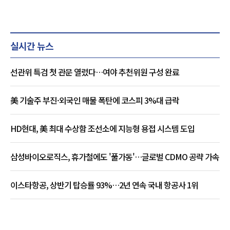
실시간 뉴스
선관위 특검 첫 관문 열렸다…여야 추천위원 구성 완료
美 기술주 부진·외국인 매물 폭탄에 코스피 3%대 급락
HD현대, 美 최대 수상함 조선소에 지능형 용접 시스템 도입
삼성바이오로직스, 휴가철에도 '풀가동'…글로벌 CDMO 공략 가속
이스타항공, 상반기 탑승률 93%…2년 연속 국내 항공사 1위