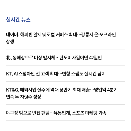
실시간 뉴스
네이버, 해피빈 앞세워 로컬 커머스 확대…강릉서 온·오프라인
상생
北, 동해상으로 미상 발사체…탄도미사일이면 42일만
KT, AI 스팸차단 전 고객 확대…변형 스팸도 실시간 탐지
KT&G, 해외사업 질주에 역대 상반기 최대 매출…영업익 4분기
연속 두 자릿수 성장
야구장 밖으로 번진 팬덤…유통업계, 스포츠 마케팅 가속