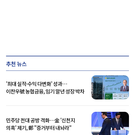
추천 뉴스
'최대 실적·수익 다변화' 성과…
이찬우號 농협금융, 임기 말년 성장 박차
민주당 전대 공방 격화…金 '신천지
의혹' 제기, 鄭 "증거부터 내놔라"