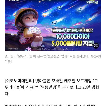
넷마블이 '모두의마블'에 신규 맵 '별똥별맵' 업데이트를 실시했다. [사진=넷
마블]
[이코노믹데일리] 넷마블은 모바일 캐주얼 보드게임 '모
두의마블'에 신규 맵 '별똥별맵'을 추가했다고 28일 밝혔
다.