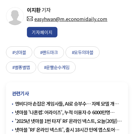
이지환
기자
easyhwan@m.economidaily.com
기자페이지
#넷마블
#랜드마크
#모두의마블
#별똥별맵
#운빨순수게임
관련기사
엔비디아 손잡은 게임사들, AI로 승부수… 자체 모델 개발
vs 협력 '각축전'
넷마블 '나혼렙: 어라이즈', 누적 이용자 수 6000만명
돌파…출시 10개월 만
'2025년 넷마블 1번 타자' RF 온라인 넥스트, 오늘(20일)
오후 8시 출격
넷마블 'RF 온라인 넥스트', 출시 18시간 만에 앱스토어