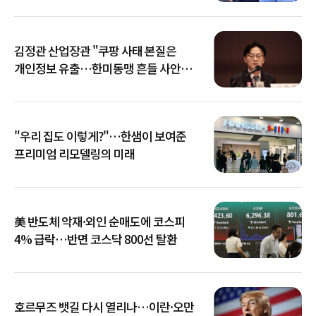
김정관 산업장관 "쿠팡 사태 본질은
개인정보 유출…한미동맹 흔들 사안
아냐"
"우리 집도 이렇게?"…한샘이 보여준
프리미엄 리모델링의 미래
美 반도체 악재·외인 순매도에 코스피
4% 급락…반면 코스닥 800선 탈환
호르무즈 뱃길 다시 열리나…이란·오만