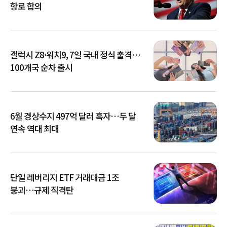
항로 합의
갤럭시 Z8·워치9, 7일 국내 정식 출격…
100개국 순차 출시
6월 경상수지 497억 달러 흑자…두 달
연속 역대 최대
단일 레버리지 ETF 거래대금 1조
붕괴…규제 직격탄