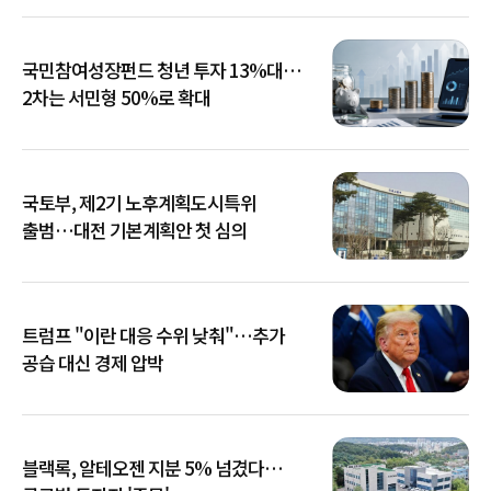
국민참여성장펀드 청년 투자 13%대…
2차는 서민형 50%로 확대
국토부, 제2기 노후계획도시특위
출범…대전 기본계획안 첫 심의
트럼프 "이란 대응 수위 낮춰"…추가
공습 대신 경제 압박
블랙록, 알테오젠 지분 5% 넘겼다…