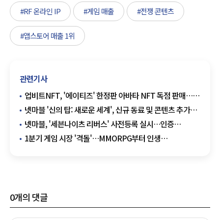
#RF 온라인 IP
#게임 매출
#전쟁 콘텐츠
#앱스토어 매출 1위
관련기사
업비트NFT, '에이티즈' 한정판 아바타 NFT 독점 판매…더
샌드박스와 협업
넷마블 '신의 탑: 새로운 세계', 신규 동료 및 콘텐츠 추가…
26일까지 이벤트 진행
넷마블, '세븐나이츠 리버스' 사전등록 실시…인증
이벤트도 진행
1분기 게임 시장 '격돌'…MMORPG부터 인생
시뮬레이션까지…다채로운 장르 신작 쏟아져
0
개의 댓글