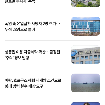
글로벌 투자자 '주목'
폭염 속 온열질환 사망자 2명 추가…
누적 28명으로 늘어
상품권 이용 자금세탁 확산…금감원
'주의' 경보 발령
이란, 호르무즈 해협 재개방 조건으로
美에 병력 철수·배상 요구