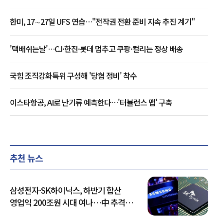
한미, 17∼27일 UFS 연습…"전작권 전환 준비 지속 추진 계기"
'택배쉬는날'…CJ·한진·롯데 멈추고 쿠팡·컬리는 정상 배송
국힘 조직강화특위 구성해 '당협 정비' 착수
이스타항공, AI로 난기류 예측한다…'터뷸런스 맵' 구축
추천 뉴스
삼성전자·SK하이닉스, 하반기 합산
영업익 200조원 시대 여나…中 추격은
부담