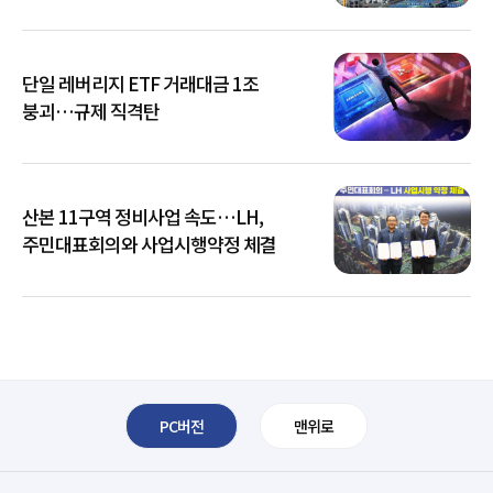
단일 레버리지 ETF 거래대금 1조
붕괴…규제 직격탄
산본 11구역 정비사업 속도…LH,
주민대표회의와 사업시행약정 체결
PC버전
맨위로