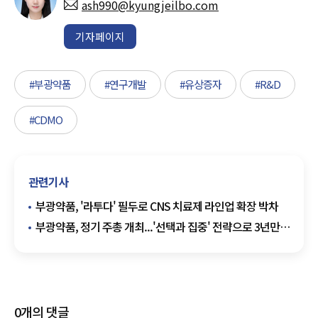
ash990@kyungjeilbo.com
기자페이지
#부광약품
#연구개발
#유상증자
#R&D
#CDMO
관련기사
부광약품, '라투다' 필두로 CNS 치료제 라인업 확장 박차
부광약품, 정기 주총 개최...'선택과 집중' 전략으로 3년만에
흑자달성
0
개의 댓글