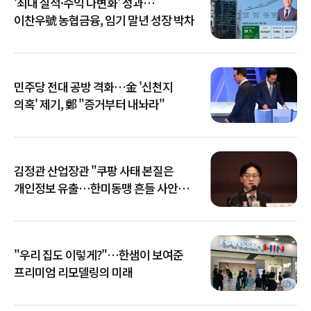
'최대 실적·수익 다변화' 성과…
이찬우號 농협금융, 임기 말년 성장 박차
민주당 전대 공방 격화…金 '신천지
의혹' 제기, 鄭 "증거부터 내놔라"
김정관 산업장관 "쿠팡 사태 본질은
개인정보 유출…한미동맹 흔들 사안
아냐"
"우리 집도 이렇게?"…한샘이 보여준
프리미엄 리모델링의 미래