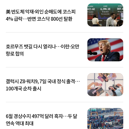
美 반도체 악재·외인 순매도에 코스피
4% 급락…반면 코스닥 800선 탈환
호르무즈 뱃길 다시 열리나…이란·오만
항로 합의
갤럭시 Z8·워치9, 7일 국내 정식 출격…
100개국 순차 출시
6월 경상수지 497억 달러 흑자…두 달
연속 역대 최대