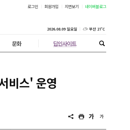
서울 24˚C
로그인
회원가입
지면보기
네이버블로그
부산 27˚C
2026.08.09 일요일
대구 26˚C
문화
딥인사이트
인천 25˚C
광주 26˚C
대전 26˚C
서비스' 운영
울산 26˚C
강릉 21˚C
제주 28˚C