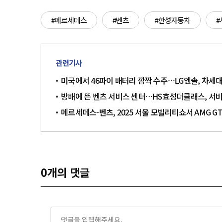
#메르세데스
#벤츠
#한성자동차
#
관련기사
미국에서 46파이 배터리 깜짝 수주…LG엔솔, 차세대
방배에 뜬 벤츠 서비스 센터…HS효성더클래스, 서
메르세데스-벤츠, 2025 서울 모빌리티쇼서 AMG GT
0
개의 댓글