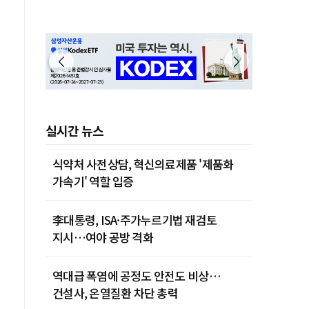
실시간 뉴스
식약처 사전상담, 혁신의료제품 '제품화
가속기' 역할 입증
李대통령, ISA·주가누르기법 재검토
지시…여야 공방 격화
역대급 폭염에 공정도 안전도 비상…
건설사, 온열질환 차단 총력