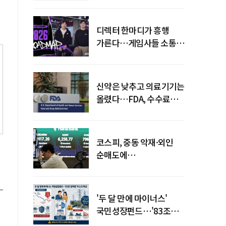
디렉터 한마디가 흥행
가른다…게임사들 소통
강화 이유
신약은 낮추고 의료기기는
올렸다…FDA, 수수료
개편
코스피, 중동 악재·외인
순매도에
하락…"하이닉스 또
급락"
'두 달 만에 마이너스'
국민성장펀드…'83조
전력망' 리스크 확산