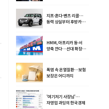
엇갈린 수익화 시계
이
지프·혼다·벤츠 리콜…
동력 상실부터 후방카메라
먹통까지
HMM, 아프리카 동·서
양축 깐다…선대 확장
다음은 '운영 전략'
폭염 속 온열질환…보험
보장은 어디까지
'여기저기 사장님'…
자영업 과잉의 한국경제