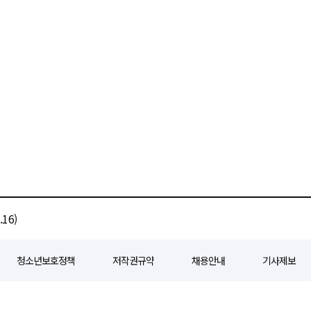
16)
청소년보호정책
저작권규약
채용안내
기사제보