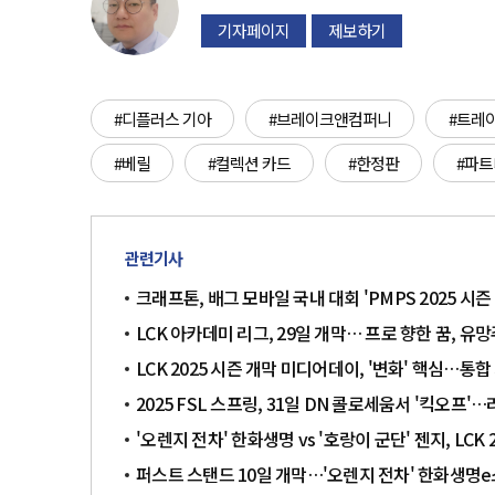
기자페이지
제보하기
#디플러스 기아
#브레이크앤컴퍼니
#트레
#베릴
#컬렉션 카드
#한정판
#파
관련기사
크래프톤, 배그 모바일 국내 대회 'PMPS 2025 시
LCK 아카데미 리그, 29일 개막… 프로 향한 꿈, 
LCK 2025 시즌 개막 미디어데이, '변화' 핵심…통합
2025 FSL 스프링, 31일 DN 콜로세움서 '킥오프'
'오렌지 전차' 한화생명 vs '호랑이 군단' 젠지, LCK
퍼스트 스탠드 10일 개막…'오렌지 전차' 한화생명