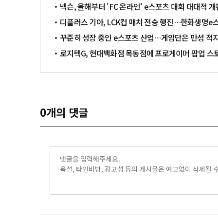
넥슨, 올해부터 'FC 온라인' e스포츠 대회 대대적
디플러스 기아, LCK컵 매치 전승 행진…한화생명e스포
꾸준히 성장 중인 e스포츠 산업…게임단은 만성 적자
로지텍G, 현대백화점 목동점에 프로게이머 팝업 스토
0
개의 댓글