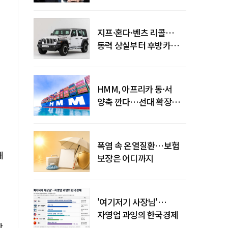
엇갈린 수익화 시계
지프·혼다·벤츠 리콜…
동력 상실부터 후방카메라
먹통까지
HMM, 아프리카 동·서
양축 깐다…선대 확장
다음은 '운영 전략'
폭염 속 온열질환…보험
대
보장은 어디까지
'여기저기 사장님'…
자영업 과잉의 한국경제
한