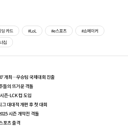
이딩 카드
#LoL
#e스포츠
#쇼메이커
트너십
즌 0' 개최…우승팀 국제대회 진출
유망주들의 뜨거운 격돌
 시즌-LCK 컵 도입
…리그 대대적 개편 후 첫 대회
 2025 시즌 개막전 격돌
e스포츠 출격