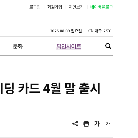
로그인
회원가입
지면보기
네이버블로그
부산 27˚C
대구 25˚C
2026.08.09 일요일
문화
딥인사이트
인천 25˚C
광주 25˚C
대전 25˚C
이딩 카드 4월 말 출시
울산 25˚C
강릉 21˚C
제주 28˚C