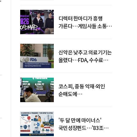
디렉터 한마디가 흥행
가른다…게임사들 소통
강화 이유
신약은 낮추고 의료기기는
올렸다…FDA, 수수료
개편
코스피, 중동 악재·외인
순매도에
하락…"하이닉스 또
급락"
'두 달 만에 마이너스'
국민성장펀드…'83조
전력망' 리스크 확산