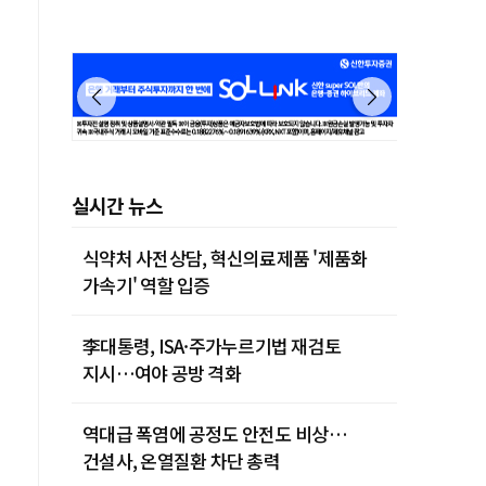
실시간 뉴스
식약처 사전상담, 혁신의료제품 '제품화
가속기' 역할 입증
李대통령, ISA·주가누르기법 재검토
지시…여야 공방 격화
역대급 폭염에 공정도 안전도 비상…
건설사, 온열질환 차단 총력