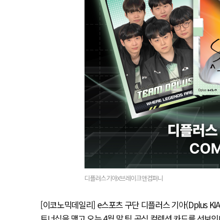
디플러스기아X브레이크앤컴퍼니
[이코노믹데일리] e스포츠 구단 디플러스 기아(Dplus K
트너십을 맺고 오는 4월 말 팀 공식 컬렉션 카드를 선보인다