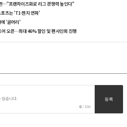
 개편…"프랜차이즈화로 리그 경쟁력 높인다"
츠는 'T1·젠지 연파'
에 '골머리'
어 오픈…최대 46% 할인 및 팬사인회 진행
등록
0
/ 300