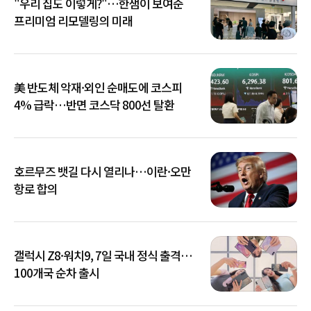
"우리 집도 이렇게?"…한샘이 보여준
프리미엄 리모델링의 미래
美 반도체 악재·외인 순매도에 코스피
4% 급락…반면 코스닥 800선 탈환
호르무즈 뱃길 다시 열리나…이란·오만
항로 합의
갤럭시 Z8·워치9, 7일 국내 정식 출격…
100개국 순차 출시