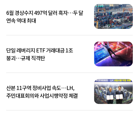
6월 경상수지 497억 달러 흑자…두 달
연속 역대 최대
단일 레버리지 ETF 거래대금 1조
붕괴…규제 직격탄
산본 11구역 정비사업 속도…LH,
주민대표회의와 사업시행약정 체결