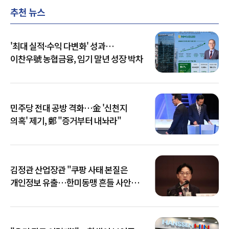
추천 뉴스
'최대 실적·수익 다변화' 성과…
이찬우號 농협금융, 임기 말년 성장 박차
민주당 전대 공방 격화…金 '신천지
의혹' 제기, 鄭 "증거부터 내놔라"
김정관 산업장관 "쿠팡 사태 본질은
개인정보 유출…한미동맹 흔들 사안
아냐"