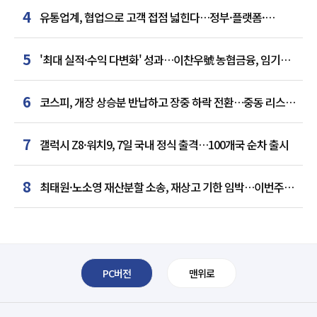
4
유통업계, 협업으로 고객 접점 넓힌다…정부·플랫폼·
인플루언서와 맞손
5
'최대 실적·수익 다변화' 성과…이찬우號 농협금융, 임기
말년 성장 박차
6
코스피, 개장 상승분 반납하고 장중 하락 전환…중동 리스크·
美 경계감
7
갤럭시 Z8·워치9, 7일 국내 정식 출격…100개국 순차 출시
8
최태원·노소영 재산분할 소송, 재상고 기한 임박…이번주
결론 갈림길
PC버전
맨위로