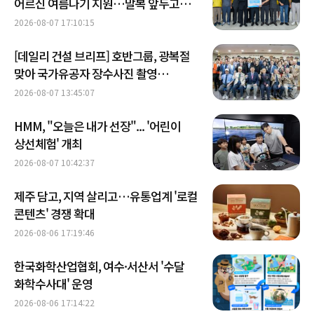
어르신 여름나기 지원…말복 앞두고
삼계탕 나눔
2026-08-07 17:10:15
[데일리 건설 브리프] 호반그룹, 광복절
맞아 국가유공자 장수사진 촬영
봉사활동 外
2026-08-07 13:45:07
HMM, "오늘은 내가 선장"... '어린이
상선체험' 개최
2026-08-07 10:42:37
제주 담고, 지역 살리고…유통업계 '로컬
콘텐츠' 경쟁 확대
2026-08-06 17:19:46
한국화학산업협회, 여수·서산서 '수달
화학수사대' 운영
2026-08-06 17:14:22