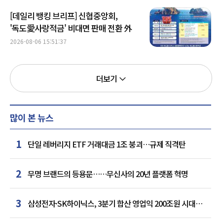
[데일리 뱅킹 브리프] 신협중앙회,
'독도愛사랑적금' 비대면 판매 전환 外
2026-08-06 15:51:37
더보기
많이 본 뉴스
1
단일 레버리지 ETF 거래대금 1조 붕괴…규제 직격탄
2
무명 브랜드의 등용문……무신사의 20년 플랫폼 혁명
3
삼성전자·SK하이닉스, 3분기 합산 영업익 200조원 시대
여나…中 추격은 부담