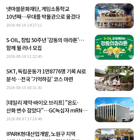
넷마블문화재단, 게임소통학교
10년째…무대를 박물관으로 옮겼다
2026-08-10 14:37:11
S-OIL, 창립 50주년 '감동의 마라톤'…
함께 뛸 러너 모집
2026-08-10 11:22:45
SKT, 독립운동가 1만8776명 기록 AI로
분석…전국 '기억하길' 코스 마련
2026-08-10 08:31:41
[데일리 제약·바이오 브리프] "온도·
산화 변수 잡았다"…GC녹십자 mRNA
플랫폼 개발 外
2026-08-07 17:10:40
IPARK현대산업개발, 노원구 지역