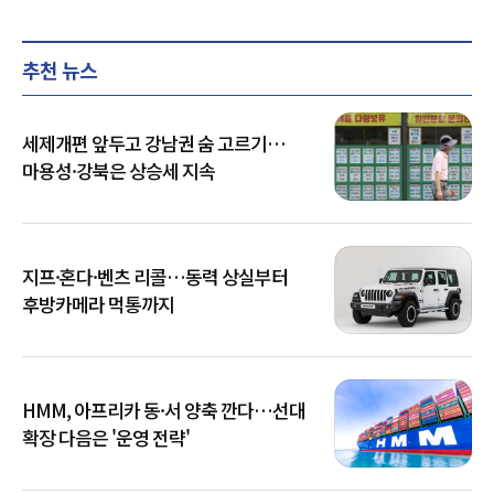
추천 뉴스
세제개편 앞두고 강남권 숨 고르기…
마용성·강북은 상승세 지속
지프·혼다·벤츠 리콜…동력 상실부터
후방카메라 먹통까지
HMM, 아프리카 동·서 양축 깐다…선대
확장 다음은 '운영 전략'