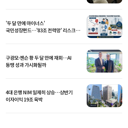
'두 달 만에 마이너스'
국민성장펀드…'83조 전력망' 리스크
확산
구광모·젠슨 황 두 달 만에 재회…AI
동맹 성과 가시화될까
4대 은행 NIM 일제히 상승…상반기
이자이익 19조 육박