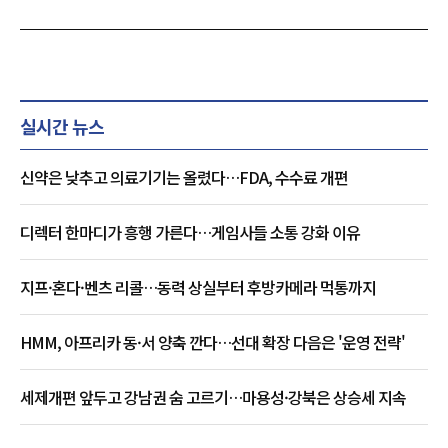
실시간 뉴스
신약은 낮추고 의료기기는 올렸다…FDA, 수수료 개편
디렉터 한마디가 흥행 가른다…게임사들 소통 강화 이유
지프·혼다·벤츠 리콜…동력 상실부터 후방카메라 먹통까지
HMM, 아프리카 동·서 양축 깐다…선대 확장 다음은 '운영 전략'
세제개편 앞두고 강남권 숨 고르기…마용성·강북은 상승세 지속