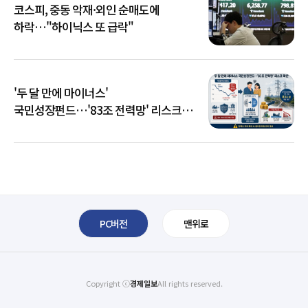
코스피, 중동 악재·외인 순매도에
하락…"하이닉스 또 급락"
'두 달 만에 마이너스'
국민성장펀드…'83조 전력망' 리스크
확산
PC버전
맨위로
Copyright ⓒ
경제일보
All rights reserved.