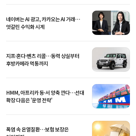
네이버는 AI 광고, 카카오는 AI 거래…
엇갈린 수익화 시계
지프·혼다·벤츠 리콜…동력 상실부터
후방카메라 먹통까지
HMM, 아프리카 동·서 양축 깐다…선대
확장 다음은 '운영 전략'
폭염 속 온열질환…보험 보장은