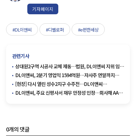
기자페이지
#DL이앤씨
#디벨로퍼
#e편한세상
관련기사
상대원2구역 시공사 교체 제동…법원, DL이앤씨 지위 임시
인정
DL이앤씨, 2분기 영업익 1594억원…자사주 연말까지
555억원 매입
[현장] 다시 열린 성수2지구 수주전…DL이앤씨
·IPARK현산 현장설명회 참석
DL이앤씨, 주요 신평사서 재무 안정성 인정…회사채 AA-·
기업어음 A1 획득
0
개의 댓글