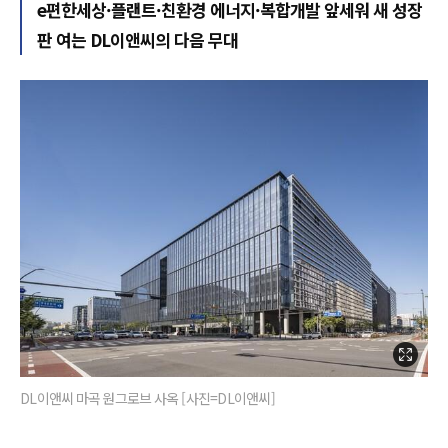
e편한세상·플랜트·친환경 에너지·복합개발 앞세워 새 성장
판 여는 DL이앤씨의 다음 무대
DL이앤씨 마곡 원그로브 사옥 [사진=DL이앤씨]