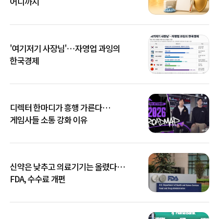
어디까지
'여기저기 사장님'…자영업 과잉의
한국경제
디렉터 한마디가 흥행 가른다…
게임사들 소통 강화 이유
신약은 낮추고 의료기기는 올렸다…
FDA, 수수료 개편