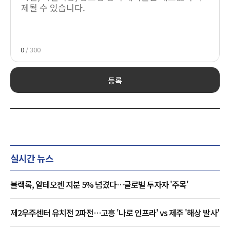
0
/ 300
등록
실시간 뉴스
블랙록, 알테오젠 지분 5% 넘겼다…글로벌 투자자 '주목'
제2우주센터 유치전 2파전…고흥 '나로 인프라' vs 제주 '해상 발사'