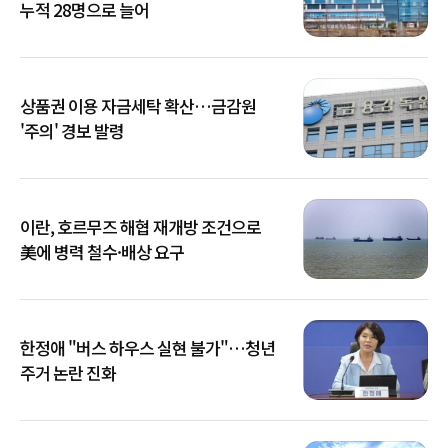
누적 28명으로 늘어
상품권 이용 자금세탁 확산…금감원
'주의' 경보 발령
이란, 호르무즈 해협 재개방 조건으로
美에 병력 철수·배상 요구
한정애 "버스 하우스 실현 불가"…청년
주거 논란 진화