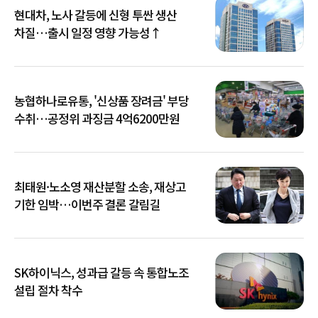
현대차, 노사 갈등에 신형 투싼 생산
차질…출시 일정 영향 가능성↑
농협하나로유통, '신상품 장려금' 부당
수취…공정위 과징금 4억6200만원
최태원·노소영 재산분할 소송, 재상고
기한 임박…이번주 결론 갈림길
SK하이닉스, 성과급 갈등 속 통합노조
설립 절차 착수