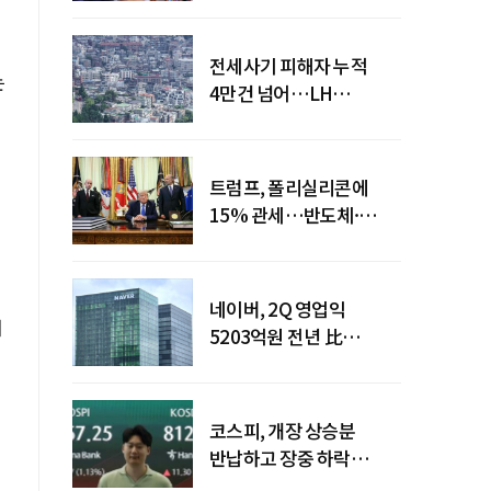
전세사기 피해자 누적
는
4만건 넘어…LH
피해주택 매입도 1만호
돌파
트럼프, 폴리실리콘에
15% 관세…반도체·
태양광 공급망 재편 신호
네이버, 2Q 영업익
서
5203억원 전년 比
0.2%↓…영업익
주춤에도 성장동력 키운다
코스피, 개장 상승분
반납하고 장중 하락
전환…중동 리스크·美