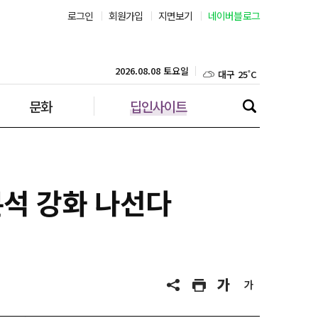
로그인
회원가입
지면보기
네이버블로그
부산 27˚C
대구 25˚C
2026.08.08 토요일
문화
딥인사이트
인천 29˚C
광주 27˚C
대전 26˚C
분석 강화 나선다
울산 25˚C
강릉 24˚C
제주 29˚C