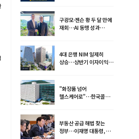
전력망' 리스크 확산
글
구광모·젠슨 황 두 달 만에
재회…AI 동맹 성과
가시화될까
4대 은행 NIM 일제히
력
상승…상반기 이자이익
19조 육박
"화장품 넘어
헬스케어로"…한국콜마,
제약·바이오 축으로 몸집
키운다
부동산 공급 해법 찾는
정부…이재명 대통령, 2차
점검회의 주재