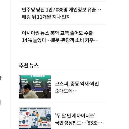
민주당 당원 1만7088명 개인정보 유출…
해킹 뒤 11개월 지나 인지
아시아권 뉴스 美와 교역 줄어도 수출
14% 늘었다…로봇·관광객 소비 키우는
중국
추천 뉴스
강
코스피, 중동 악재·외인
순매도에
하락…"하이닉스 또
위
급락"
'두 달 만에 마이너스'
국민성장펀드…'83조