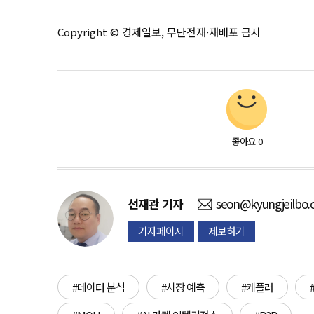
Copyright © 경제일보, 무단전재·재배포 금지
좋아요
0
선재관
기자
seon@kyungjeilbo
기자페이지
제보하기
#데이터 분석
#시장 예측
#케플러