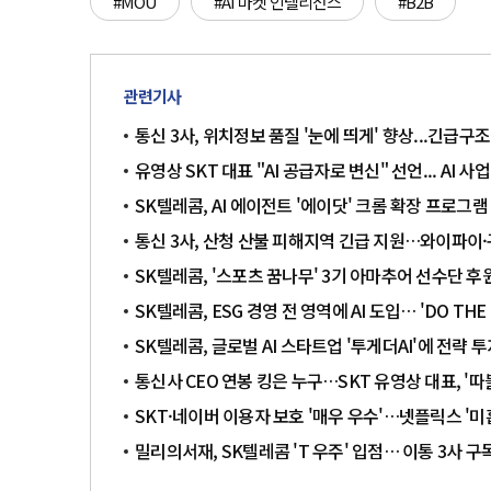
#MOU
#AI 마켓 인텔리전스
#B2B
관련기사
통신 3사, 위치정보 품질 '눈에 띄게' 향상...긴급구
유영상 SKT 대표 "AI 공급자로 변신" 선언... AI 사
SK텔레콤, AI 에이전트 '에이닷' 크롬 확장 프로그램
통신 3사, 산청 산불 피해지역 긴급 지원…와이파이
SK텔레콤, '스포츠 꿈나무' 3기 아마추어 선수단 후원
SK텔레콤, ESG 경영 전 영역에 AI 도입… 'DO THE 
SK텔레콤, 글로벌 AI 스타트업 '투게더AI'에 전략 
통신사 CEO 연봉 킹은 누구…SKT 유영상 대표, '따
SKT·네이버 이용자 보호 '매우 우수'…넷플릭스 '미
밀리의서재, SK텔레콤 'T 우주' 입점… 이통 3사 구