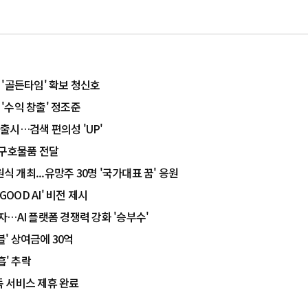
조 '골든타임' 확보 청신호
업 '수익 창출' 정조준
 출시…검색 편의성 'UP'
·구호물품 전달
식 개최...유망주 30명 '국가대표 꿈' 응원
GOOD AI' 비전 제시
투자…AI 플랫폼 경쟁력 강화 '승부수'
블' 상여금에 30억
흡' 추락
독 서비스 제휴 완료