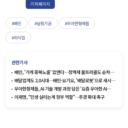
기자페이지
#배민
#살핌기금
#우아한형제들
#외식업
관련기사
배민, '가게 중복노출' 없앤다…정액제 울트라콜도 순차
종료
배달업계도 2.0시대…배민·요기요, '배달로봇'으로 새시대
열까
우아한형제들, AI 기술 개발 과정 담은 '요즘 우아한 AI
개발' 출간
이재명, "민생 살리는게 정부 역할"…추경 확대 촉구