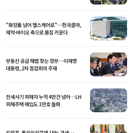
"화장품 넘어 헬스케어로"…한국콜마,
제약·바이오 축으로 몸집 키운다
부동산 공급 해법 찾는 정부…이재명
대통령, 2차 점검회의 주재
전세사기 피해자 누적 4만건 넘어…LH
피해주택 매입도 1만호 돌파
트럼프, 폴리실리콘에 15% 관세…