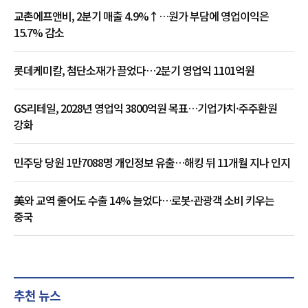
교촌에프앤비, 2분기 매출 4.9%↑…원가 부담에 영업이익은
15.7% 감소
롯데케미칼, 첨단소재가 끌었다…2분기 영업익 1101억원
GS리테일, 2028년 영업익 3800억원 목표…기업가치·주주환원
강화
민주당 당원 1만7088명 개인정보 유출…해킹 뒤 11개월 지나 인지
美와 교역 줄어도 수출 14% 늘었다…로봇·관광객 소비 키우는
중국
추천 뉴스