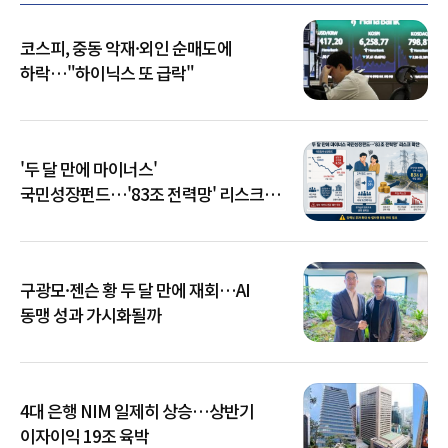
코스피, 중동 악재·외인 순매도에
하락…"하이닉스 또 급락"
'두 달 만에 마이너스'
국민성장펀드…'83조 전력망' 리스크
확산
구광모·젠슨 황 두 달 만에 재회…AI
동맹 성과 가시화될까
4대 은행 NIM 일제히 상승…상반기
이자이익 19조 육박