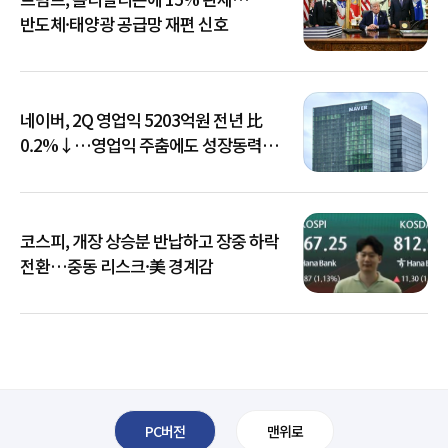
반도체·태양광 공급망 재편 신호
네이버, 2Q 영업익 5203억원 전년 比
0.2%↓…영업익 주춤에도 성장동력
키운다
코스피, 개장 상승분 반납하고 장중 하락
전환…중동 리스크·美 경계감
PC버전
맨위로