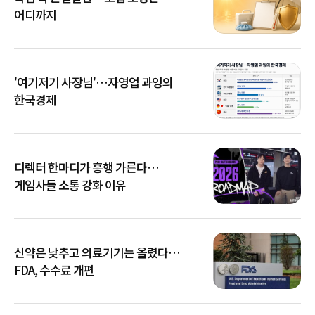
어디까지
'여기저기 사장님'…자영업 과잉의
한국경제
디렉터 한마디가 흥행 가른다…
게임사들 소통 강화 이유
신약은 낮추고 의료기기는 올렸다…
FDA, 수수료 개편