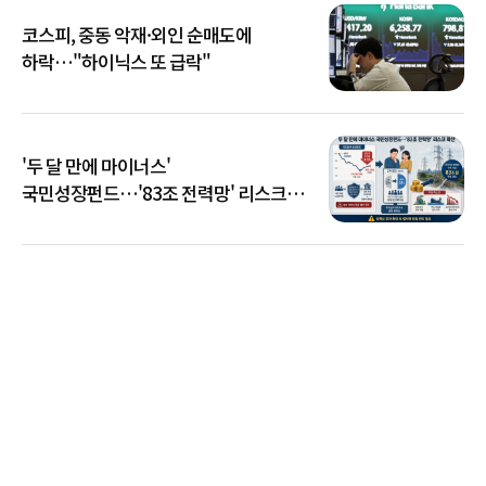
코스피, 중동 악재·외인 순매도에
하락…"하이닉스 또 급락"
'두 달 만에 마이너스'
국민성장펀드…'83조 전력망' 리스크
확산