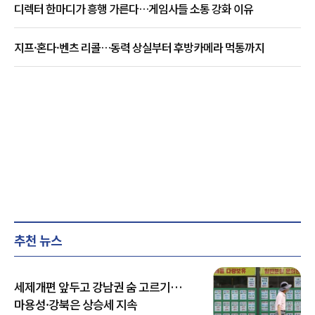
디렉터 한마디가 흥행 가른다…게임사들 소통 강화 이유
지프·혼다·벤츠 리콜…동력 상실부터 후방카메라 먹통까지
추천 뉴스
세제개편 앞두고 강남권 숨 고르기…
마용성·강북은 상승세 지속