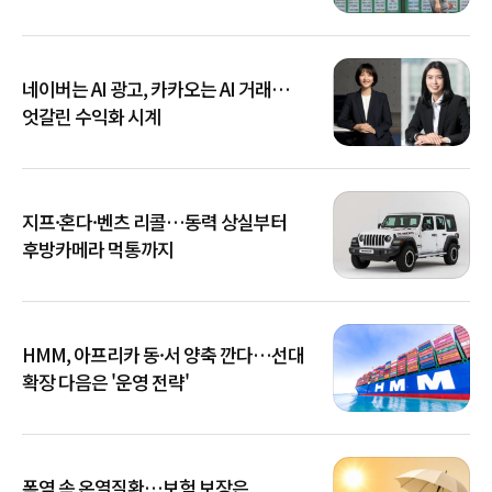
네이버는 AI 광고, 카카오는 AI 거래…
엇갈린 수익화 시계
지프·혼다·벤츠 리콜…동력 상실부터
후방카메라 먹통까지
HMM, 아프리카 동·서 양축 깐다…선대
확장 다음은 '운영 전략'
폭염 속 온열질환…보험 보장은