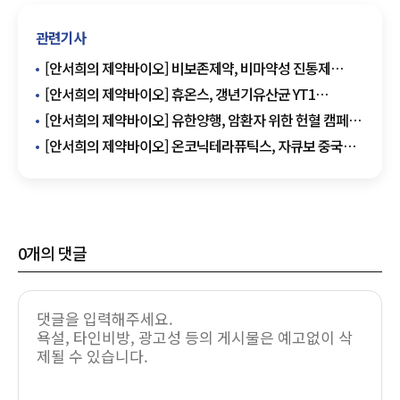
관련기사
[안서희의 제약바이오] 비보존제약, 비마약성 진통제
'어나프라주' 대한민국신약개발 대상 수상 외
[안서희의 제약바이오] 휴온스, 갱년기유산균 YT1
'메노락토' 3종 컬리 입점 외
[안서희의 제약바이오] 유한양행, 암환자 위한 헌혈 캠페인
실시 외
[안서희의 제약바이오] 온코닉테라퓨틱스, 자큐보 중국
기술이전 마일스톤 150만 달러 청구 외
0
개의 댓글