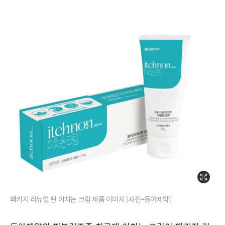
패키지 리뉴얼 된 이치논 크림 제품 이미지 [사진=동아제약]