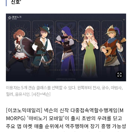
신호'
이용자는 5개 견습 클래스를 선택할 수 있다. 왼쪽부터 전사, 궁수, 마법사,
힐러, 음유시인. [사진=넥슨]
[이코노믹데일리] 넥슨의 신작 다중접속역할수행게임(M
MORPG) '마비노기 모바일'이 출시 초반의 우려를 딛고
주요 앱 마켓 매출 순위에서 역주행하며 장기 흥행 가능성