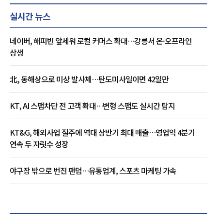
실시간 뉴스
네이버, 해피빈 앞세워 로컬 커머스 확대…강릉서 온·오프라인
상생
北, 동해상으로 미상 발사체…탄도미사일이면 42일만
KT, AI 스팸차단 전 고객 확대…변형 스팸도 실시간 탐지
KT&G, 해외사업 질주에 역대 상반기 최대 매출…영업익 4분기
연속 두 자릿수 성장
야구장 밖으로 번진 팬덤…유통업계, 스포츠 마케팅 가속