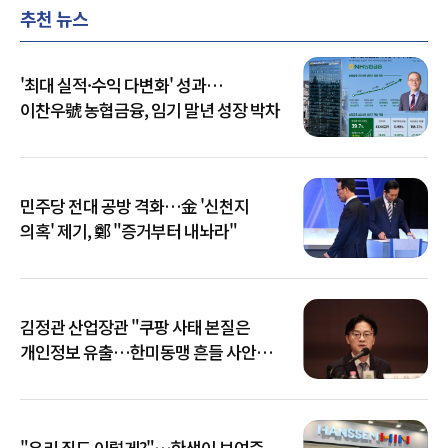
추천 뉴스
'최대 실적·수익 다변화' 성과…
이찬우號 농협금융, 임기 말년 성장 박차
민주당 전대 공방 격화…金 '신천지
의혹' 제기, 鄭 "증거부터 내놔라"
김정관 산업장관 "쿠팡 사태 본질은
개인정보 유출…한미동맹 흔들 사안
아냐"
"우리 집도 이렇게?"…한샘이 보여준