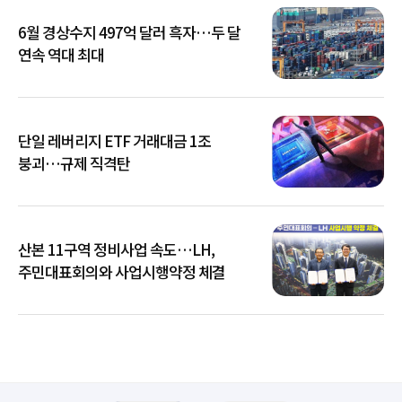
6월 경상수지 497억 달러 흑자…두 달
연속 역대 최대
단일 레버리지 ETF 거래대금 1조
붕괴…규제 직격탄
산본 11구역 정비사업 속도…LH,
주민대표회의와 사업시행약정 체결