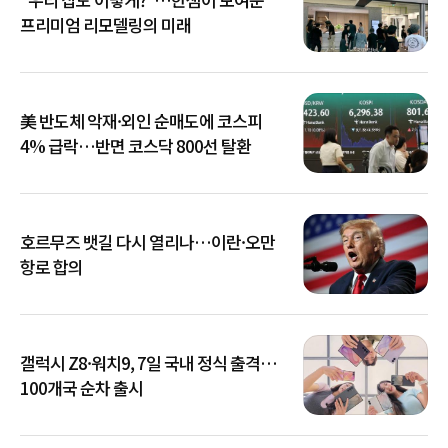
프리미엄 리모델링의 미래
美 반도체 악재·외인 순매도에 코스피
4% 급락…반면 코스닥 800선 탈환
호르무즈 뱃길 다시 열리나…이란·오만
항로 합의
갤럭시 Z8·워치9, 7일 국내 정식 출격…
100개국 순차 출시