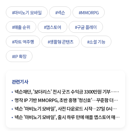
#마비노기 모바일
#넥슨
#MMORPG
#매출 순위
#앱스토어
#구글 플레이
#차트 역주행
#생활형 콘텐츠
#소셜 기능
#IP 확장
관련기사
넥슨재단, '보더리스' 전시 굿즈 수익금 3300만원 기부…
전통문화 신진작가 육성 지원
명작 IP 기반 MMORPG, 초반 흥행 '청신호'…꾸준함 더해
영광 재현할까
넥슨 '마비노기 모바일', 사전 다운로드 시작…27일 0시
정식 출시
넥슨 '마비노기 모바일', 출시 하루 만에 애플 앱스토어 매출
'정상' 등극