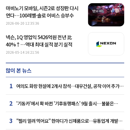
마비노기 모바일, 시즌2로 성장판 다시
연다…100레벨·솔로 어비스 승부수
2026-06-20 12:35:36
넥슨, 1Q 영업익 5426억원 전년 比
40%↑…역대 최대 실적 분기 실적
2026-05-14 16:21:56
많이 본 뉴스
1
여의도 화랑 현설에 2개사 참석…대우건설, 공작 이어 추가
거점 확보하나
2
'기동카'에서 확 바뀐 '기후동행패스' 9월 출시… 불붙은
카드사 경쟁
3
"젤리 얼려 먹어요" 한마디가 신제품으로…유통업계 개발실
된 SNS