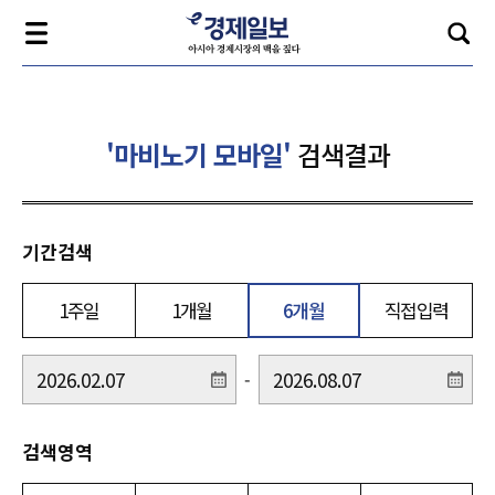
'마비노기 모바일'
검색결과
기간검색
1주일
1개월
6개월
직접입력
-
검색영역