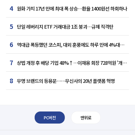
4
원화 가치 17년 만에 최대 폭 상승…환율 1400원선 하회하나
5
단일 레버리지 ETF 거래대금 1조 붕괴…규제 직격탄
6
역대급 폭등했던 코스피, 대외 훈풍에도 하루 만에 4%대
급락
7
상법 개정 후 배당 기업 48%↑…이재용 회장 728억원 '개인
최다'
8
무명 브랜드의 등용문……무신사의 20년 플랫폼 혁명
PC버전
맨위로