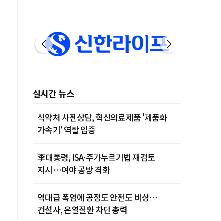
실시간 뉴스
식약처 사전상담, 혁신의료제품 '제품화
가속기' 역할 입증
李대통령, ISA·주가누르기법 재검토
지시…여야 공방 격화
역대급 폭염에 공정도 안전도 비상…
건설사, 온열질환 차단 총력