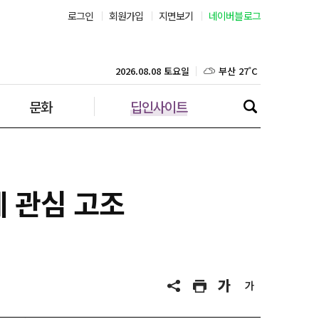
로그인
회원가입
지면보기
네이버블로그
부산 27˚C
대구 26˚C
2026.08.08 토요일
문화
딥인사이트
인천 26˚C
광주 27˚C
대전 27˚C
계 관심 고조
울산 26˚C
강릉 21˚C
제주 29˚C