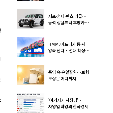
엇갈린 수익화 시계
지프·혼다·벤츠 리콜…
동력 상실부터 후방카메라
먹통까지
된
HMM, 아프리카 동·서
양축 깐다…선대 확장
다음은 '운영 전략'
기
폭염 속 온열질환…보험
보장은 어디까지
플
'여기저기 사장님'…
류
자영업 과잉의 한국경제