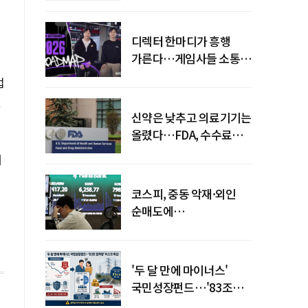
디렉터 한마디가 흥행
가른다…게임사들 소통
강화 이유
업
것
신약은 낮추고 의료기기는
올렸다…FDA, 수수료
개편
며
코스피, 중동 악재·외인
순매도에
하락…"하이닉스 또
급락"
'두 달 만에 마이너스'
국민성장펀드…'83조
전력망' 리스크 확산