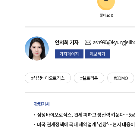
좋아요
0
안서희
기자
ash990@kyungjeilb
기자페이지
제보하기
#삼성바이오로직스
#셀트리온
#CDMO
관련기사
삼성바이오로직스, 관세 피하고 생산력 키운다…5공
미국 관세정책에 국내 제약업계 '긴장'…현지 대응