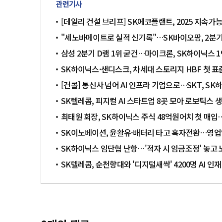
관련기사
[데일리 건설 브리프] SK에코플랜트, 2025 지속
"세노바메이트로 실적 신기록"…SK바이오팜, 2분기
삼성 2분기 D램 1위 굳건…마이크론, SK하이닉스 
SK하이닉스·샌디스크, 차세대 스토리지 HBF 첫 표
[컨콜] 통신사 넘어 AI 인프라 기업으로…SKT, S
SK텔레콤, 피지컬 AI 스타트업 8곳 모아 로보틱스 
최태원 회장, SK하이닉스 주식 48억원어치 첫 매
SK이노베이션, 윤활유·배터리 타고 흑자전환…영업익
SK하이닉스 임단협 난항…'적자 시 임금조정' 놓고 
SK텔레콤, 순천향대와 '디지털새싹' 4200명 AI 인재