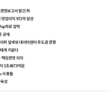
가능경영보고서 발간 外
 영업이익 971억 달성
1%p차로 압박
준 공개
K하이퍼 앞세워 데이터센터 주도권 경쟁
생태계 키운다
입…책임경영 의지
 3조4873억원
노사 충돌
 육성