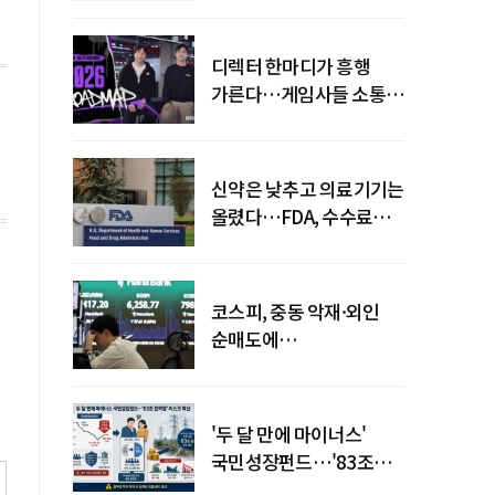
디렉터 한마디가 흥행
가른다…게임사들 소통
강화 이유
신약은 낮추고 의료기기는
올렸다…FDA, 수수료
개편
코스피, 중동 악재·외인
순매도에
하락…"하이닉스 또
급락"
'두 달 만에 마이너스'
국민성장펀드…'83조
전력망' 리스크 확산