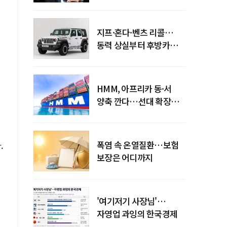
엇갈린 수익화 시계
지프·혼다·벤츠 리콜…
동력 상실부터 후방카메라
먹통까지
HMM, 아프리카 동·서
양축 깐다…선대 확장
다음은 '운영 전략'
폭염 속 온열질환…보험
.
보장은 어디까지
'여기저기 사장님'…
자영업 과잉의 한국경제