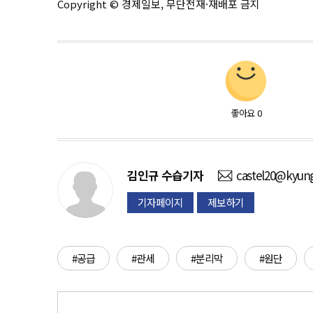
Copyright © 경제일보, 무단전재·재배포 금지
좋아요
0
김인규
수습기자
castel20@kyung
기자페이지
제보하기
#공급
#관세
#분리막
#원단