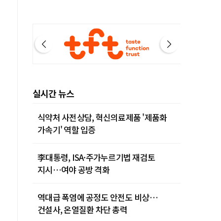
실시간 뉴스
식약처 사전상담, 혁신의료제품 '제품화
가속기' 역할 입증
李대통령, ISA·주가누르기법 재검토
지시…여야 공방 격화
역대급 폭염에 공정도 안전도 비상…
건설사, 온열질환 차단 총력