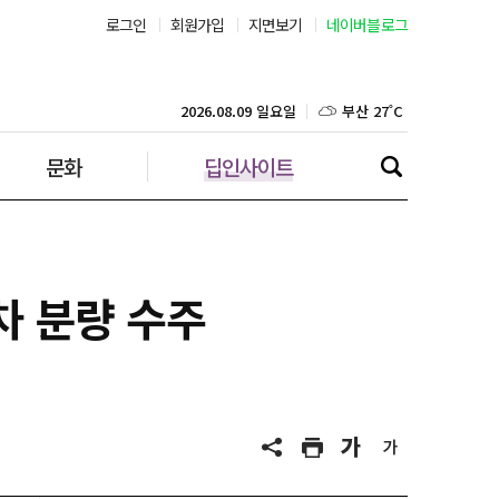
로그인
회원가입
지면보기
네이버블로그
부산 27˚C
2026.08.09 일요일
대구 25˚C
문화
딥인사이트
인천 25˚C
광주 25˚C
대전 25˚C
차 분량 수주
울산 26˚C
강릉 21˚C
제주 28˚C