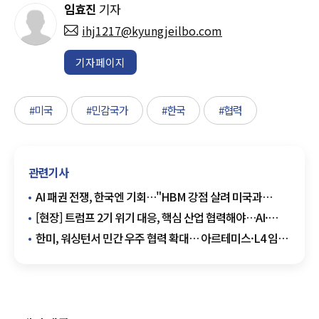
임효진
기자
ihj1217@kyungjeilbo.com
기자페이지
#미국
#민감국가
#한국
#협력
관련기사
AI 패권 전쟁, 한국엔 기회…"HBM 강점 살려 미국과
공조해야"
[현장] 트럼프 2기 위기 대응, 핵심 산업 협력해야…AI·
첨단반도체·방산·조선·에너지가 핵심
한미, 워싱턴서 민간 우주 협력 확대… 아르테미스·L4 임무
논의