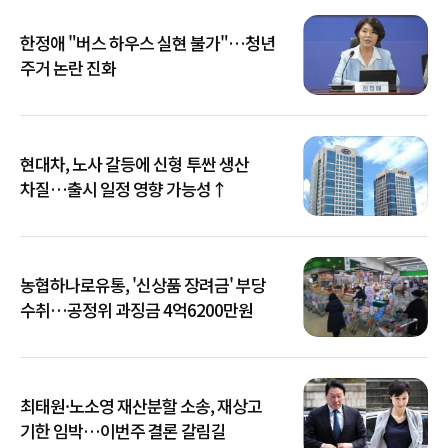
한정애 "버스 하우스 실현 불가"…청년
주거 논란 진화
현대차, 노사 갈등에 신형 투싼 생산
차질…출시 일정 영향 가능성↑
농협하나로유통, '신상품 장려금' 부당
수취…공정위 과징금 4억6200만원
최태원·노소영 재산분할 소송, 재상고
기한 임박…이번주 결론 갈림길