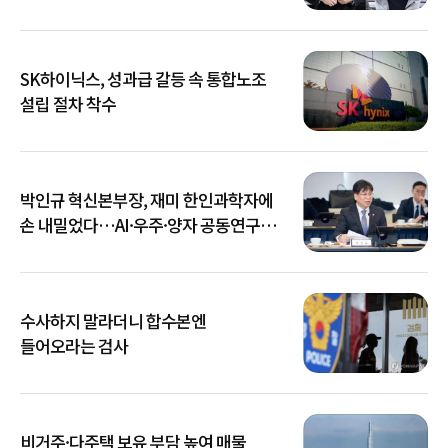
SK하이닉스, 성과급 갈등 속 통합노조
설립 절차 착수
박인규 혁신본부장, 재미 한인과학자에
손 내밀었다…AI·우주·양자 공동연구
확대
수사하지 말라더니 합수본엔
들어오라는 검사
비거주·다주택 보유 부담 높여 매물