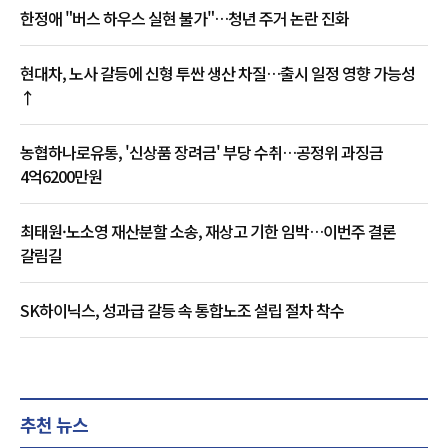
한정애 "버스 하우스 실현 불가"…청년 주거 논란 진화
현대차, 노사 갈등에 신형 투싼 생산 차질…출시 일정 영향 가능성
↑
농협하나로유통, '신상품 장려금' 부당 수취…공정위 과징금
4억6200만원
최태원·노소영 재산분할 소송, 재상고 기한 임박…이번주 결론
갈림길
SK하이닉스, 성과급 갈등 속 통합노조 설립 절차 착수
추천 뉴스