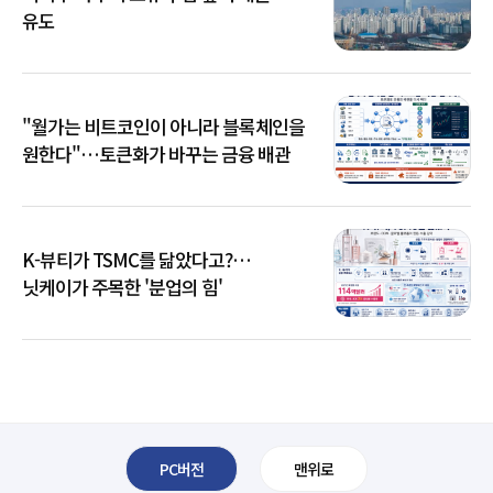
유도
"월가는 비트코인이 아니라 블록체인을
원한다"…토큰화가 바꾸는 금융 배관
K-뷰티가 TSMC를 닮았다고?…
닛케이가 주목한 '분업의 힘'
PC버전
맨위로