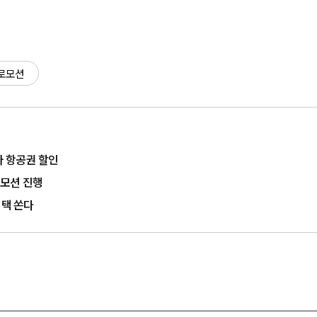
로모션
아 항공권 할인
모션 진행
혜택 쏜다