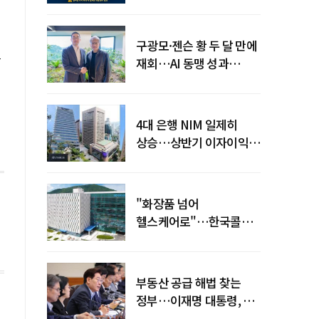
전력망' 리스크 확산
구광모·젠슨 황 두 달 만에
으
재회…AI 동맹 성과
가시화될까
4대 은행 NIM 일제히
상승…상반기 이자이익
19조 육박
"화장품 넘어
헬스케어로"…한국콜마,
제약·바이오 축으로 몸집
키운다
부동산 공급 해법 찾는
정부…이재명 대통령, 2차
점검회의 주재