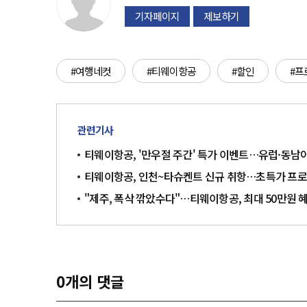
기자페이지
제보하기
#여행네컷
#티웨이항공
#할인
#프
관련기사
티웨이항공, '만우절 주간' 특가 이벤트…유럽·동남
티웨이항공, 인천~타슈켄트 신규 취항…초특가 프로
"제주, 폭삭 깎았수다"…티웨이항공, 최대 50만원 
0
개의 댓글