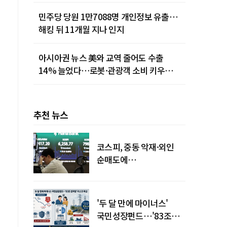
민주당 당원 1만7088명 개인정보 유출…
해킹 뒤 11개월 지나 인지
아시아권 뉴스 美와 교역 줄어도 수출
14% 늘었다…로봇·관광객 소비 키우는
중국
추천 뉴스
코스피, 중동 악재·외인
순매도에
하락…"하이닉스 또
급락"
'두 달 만에 마이너스'
국민성장펀드…'83조