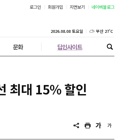
로그인
회원가입
지면보기
네이버블로그
부산 27˚C
대구 25˚C
2026.08.08 토요일
문화
딥인사이트
인천 29˚C
광주 27˚C
대전 26˚C
 최대 15% 할인
울산 25˚C
강릉 24˚C
제주 29˚C