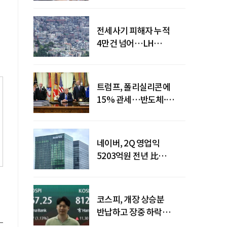
전세사기 피해자 누적
4만건 넘어…LH
피해주택 매입도 1만호
돌파
트럼프, 폴리실리콘에
15% 관세…반도체·
태양광 공급망 재편 신호
네이버, 2Q 영업익
5203억원 전년 比
0.2%↓…영업익
주춤에도 성장동력 키운다
코스피, 개장 상승분
반납하고 장중 하락
전환…중동 리스크·美