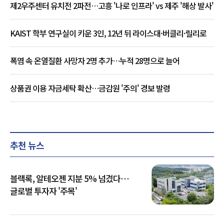
제2우주센터 유치전 2파전…고흥 '나로 인프라' vs 제주 '해상 발사'
KAIST 학부 연구실이 키운 3인, 12년 뒤 라이스대·버클리·릴리로
폭염 속 온열질환 사망자 2명 추가…누적 28명으로 늘어
상품권 이용 자금세탁 확산…금감원 '주의' 경보 발령
추천 뉴스
블랙록, 알테오젠 지분 5% 넘겼다…
글로벌 투자자 '주목'