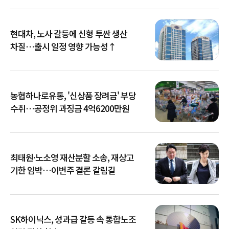
현대차, 노사 갈등에 신형 투싼 생산
차질…출시 일정 영향 가능성↑
농협하나로유통, '신상품 장려금' 부당
수취…공정위 과징금 4억6200만원
최태원·노소영 재산분할 소송, 재상고
기한 임박…이번주 결론 갈림길
SK하이닉스, 성과급 갈등 속 통합노조