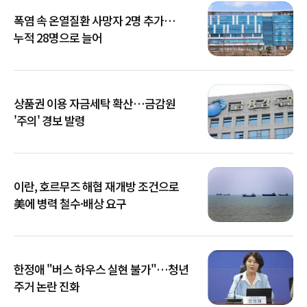
폭염 속 온열질환 사망자 2명 추가…
누적 28명으로 늘어
상품권 이용 자금세탁 확산…금감원
'주의' 경보 발령
이란, 호르무즈 해협 재개방 조건으로
美에 병력 철수·배상 요구
한정애 "버스 하우스 실현 불가"…청년
주거 논란 진화