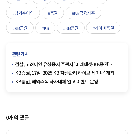
#당기순이익
#증권
#KB금융지주
#KB금융
#KB
#KB증권
#케이비증권
관련기사
검찰, 고려아연 유상증자 주관사 '미래에셋·KB증권'
압수수색
KB증권, 17일 '2025 KB 자산관리 라이브 세미나' 개최
KB증권, 해외주식 타사대체 입고 이벤트 운영
0
개의 댓글