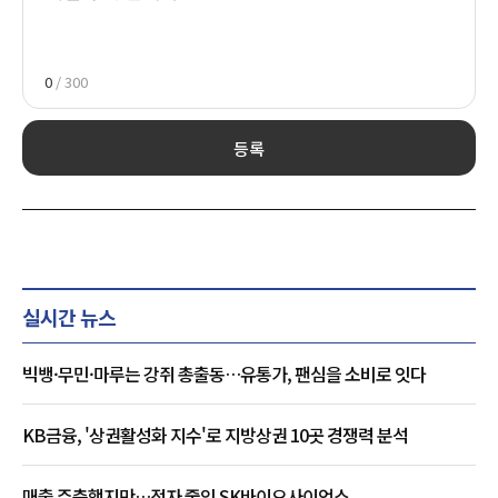
0
/ 300
등록
실시간 뉴스
빅뱅·무민·마루는 강쥐 총출동…유통가, 팬심을 소비로 잇다
KB금융, '상권활성화 지수'로 지방상권 10곳 경쟁력 분석
매출 주춤했지만…적자 줄인 SK바이오사이언스