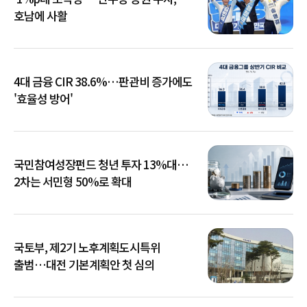
호남에 사활
4대 금융 CIR 38.6%…판관비 증가에도
'효율성 방어'
국민참여성장펀드 청년 투자 13%대…
2차는 서민형 50%로 확대
국토부, 제2기 노후계획도시특위
출범…대전 기본계획안 첫 심의