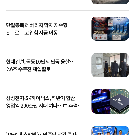
단일종목 레버리지 막자 지수형
ETF로…고위험 자금 이동
현대건설, 목동10단지 단독 응찰…
2.6조 수주전 재입찰로
삼성전자·SK하이닉스, 하반기 합산
영업익 200조원 시대 여나…中 추격은
부담
'1%p대 초박빙'…민주당 당권 주자,