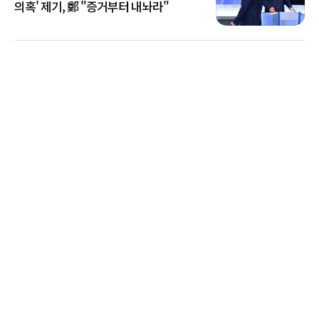
의혹' 제기, 鄭 "증거부터 내놔라"