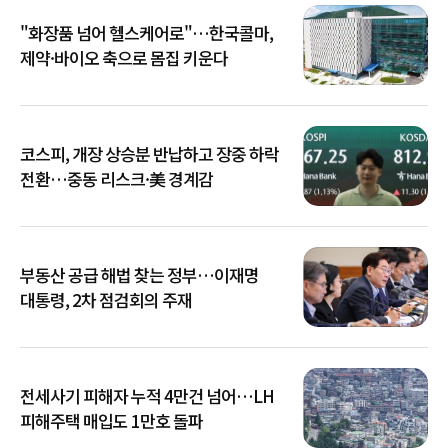
"화장품 넘어 헬스케어로"…한국콜마,
제약·바이오 축으로 몸집 키운다
코스피, 개장 상승분 반납하고 장중 하락
전환…중동 리스크·美 경계감
부동산 공급 해법 찾는 정부…이재명
대통령, 2차 점검회의 주재
전세사기 피해자 누적 4만건 넘어…LH
피해주택 매입도 1만호 돌파