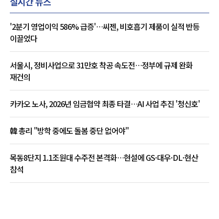
실시간 뉴스
'2분기 영업이익 586% 급증'…씨젠, 비호흡기 제품이 실적 반등
이끌었다
서울시, 정비사업으로 31만호 착공 속도전…정부에 규제 완화
재건의
카카오 노사, 2026년 임금협약 최종 타결…AI 사업 추진 '청신호'
韓 총리 "방학 중에도 돌봄 중단 없어야"
목동8단지 1.1조원대 수주전 본격화…현설에 GS·대우·DL·현산
참석