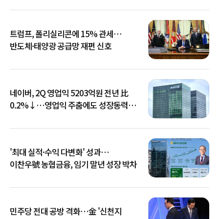
트럼프, 폴리실리콘에 15% 관세…
반도체·태양광 공급망 재편 신호
네이버, 2Q 영업익 5203억원 전년 比
0.2%↓…영업익 주춤에도 성장동력
키운다
'최대 실적·수익 다변화' 성과…
이찬우號 농협금융, 임기 말년 성장 박차
민주당 전대 공방 격화…金 '신천지