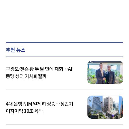
추천 뉴스
구광모·젠슨 황 두 달 만에 재회…AI
동맹 성과 가시화될까
4대 은행 NIM 일제히 상승…상반기
이자이익 19조 육박