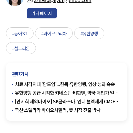
ash990@kyungjeilbo.com
기자페이지
#동아ST
#바이오코리아
#유한양행
#셀트리온
관련기사
치료 사각지대 '담도암'...한독·유한양행, 임상 성과 속속
유한양행 공급 시작한 카네스텐·비판텐, 약국 매입가 일제
인상
[안서희 제약바이오] SK플라즈마, 인니 혈액제제 CMO
본격화…첫 혈장 국내 도입 외
국산 스텔라라 바이오시밀러, 美 시장 진출 박차