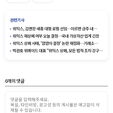
관련기사
위믹스, 김앤장·세종 대형 로펌 선임…이르면 금주 내
가처분 신청 목표
위믹스 재상폐 여부 오늘 결정…국내 가상자산 업계 긴장
위믹스 상폐 사태, '깜깜이 결정' 논란 재점화…거래소
투명성 시험대
박관호 위메이드 대표 "위믹스 상폐, 모든 법적 조치 강구할
것"
0
개의 댓글