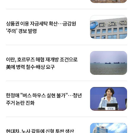
상품권 이용 자금세탁 확산…금감원
'주의' 경보 발령
이란, 호르무즈 해협 재개방 조건으로
美에 병력 철수·배상 요구
한정애 "버스 하우스 실현 불가"…청년
주거 논란 진화
현대차, 노사 갈등에 신형 투싼 생산