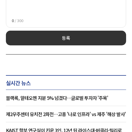
0
/ 300
등록
실시간 뉴스
블랙록, 알테오젠 지분 5% 넘겼다…글로벌 투자자 '주목'
제2우주센터 유치전 2파전…고흥 '나로 인프라' vs 제주 '해상 발사'
KAIST 학부 연구실이 키운 3인, 12년 뒤 라이스대·버클리·릴리로