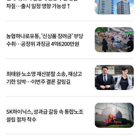
차질…출시 일정 영향 가능성↑
농협하나로유통, '신상품 장려금' 부당
수취…공정위 과징금 4억6200만원
최태원·노소영 재산분할 소송, 재상고
기한 임박…이번주 결론 갈림길
SK하이닉스, 성과급 갈등 속 통합노조
설립 절차 착수