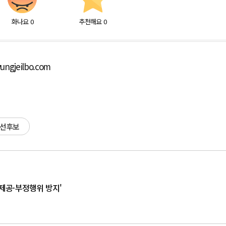
화나요
0
추천해요
0
ungjeilbo.com
대선후보
 제공·부정행위 방지'