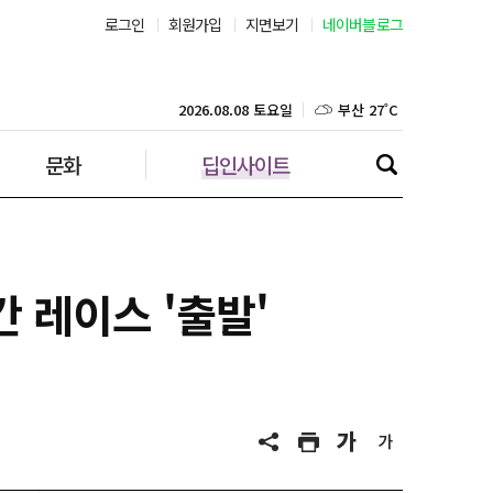
로그인
회원가입
지면보기
네이버블로그
서울 31˚C
부산 27˚C
2026.08.08 토요일
문화
딥인사이트
대구 25˚C
인천 29˚C
광주 27˚C
 레이스 '출발'
대전 26˚C
울산 25˚C
강릉 25˚C