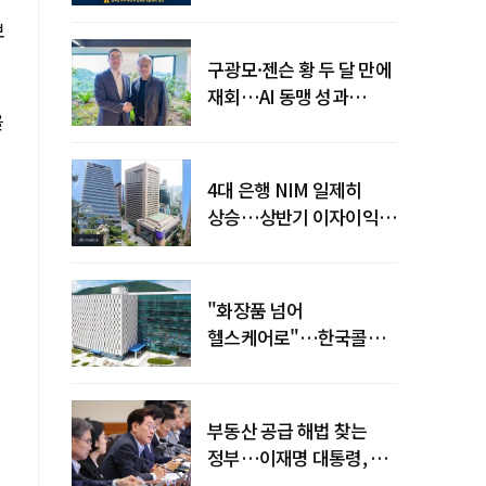
전력망' 리스크 확산
보
구광모·젠슨 황 두 달 만에
재회…AI 동맹 성과
을
가시화될까
4대 은행 NIM 일제히
상승…상반기 이자이익
19조 육박
"화장품 넘어
헬스케어로"…한국콜마,
제약·바이오 축으로 몸집
키운다
부동산 공급 해법 찾는
정부…이재명 대통령, 2차
점검회의 주재