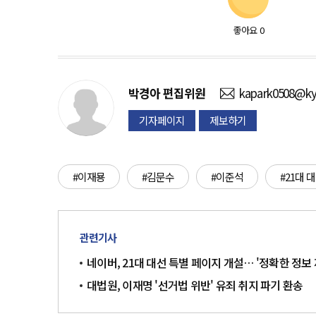
좋아요
0
박경아
편집위원
kapark0508@ky
기자페이지
제보하기
#이재묭
#김문수
#이준석
#21대 
관련기사
네이버, 21대 대선 특별 페이지 개설… '정확한 정보
대법원, 이재명 '선거법 위반' 유죄 취지 파기 환송