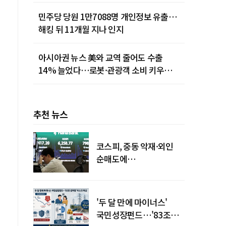
민주당 당원 1만7088명 개인정보 유출…
해킹 뒤 11개월 지나 인지
아시아권 뉴스 美와 교역 줄어도 수출
14% 늘었다…로봇·관광객 소비 키우는
중국
추천 뉴스
코스피, 중동 악재·외인
순매도에
하락…"하이닉스 또
급락"
'두 달 만에 마이너스'
국민성장펀드…'83조