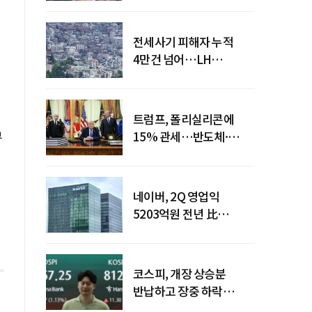
전세사기 피해자 누적
4만건 넘어…LH
피해주택 매입도 1만호
돌파
트럼프, 폴리실리콘에
부
15% 관세…반도체·
태양광 공급망 재편 신호
네이버, 2Q 영업익
5203억원 전년 比
0.2%↓…영업익
주춤에도 성장동력 키운다
코스피, 개장 상승분
반납하고 장중 하락
전환…중동 리스크·美