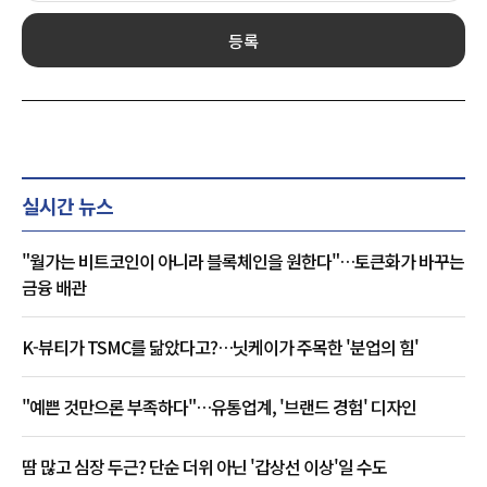
등록
실시간 뉴스
"월가는 비트코인이 아니라 블록체인을 원한다"…토큰화가 바꾸는
금융 배관
K-뷰티가 TSMC를 닮았다고?…닛케이가 주목한 '분업의 힘'
"예쁜 것만으론 부족하다"…유통업계, '브랜드 경험' 디자인
땀 많고 심장 두근? 단순 더위 아닌 '갑상선 이상'일 수도