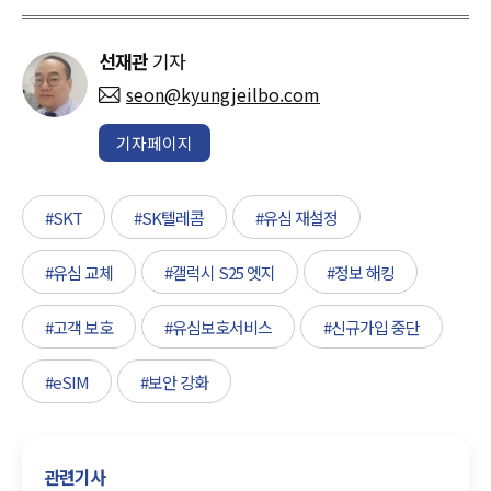
선재관
기자
seon@kyungjeilbo.com
기자페이지
#SKT
#SK텔레콤
#유심 재설정
#유심 교체
#갤럭시 S25 엣지
#정보 해킹
#고객 보호
#유심보호서비스
#신규가입 중단
#eSIM
#보안 강화
관련기사