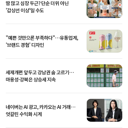
땀 많고 심장 두근? 단순 더위 아닌
'갑상선 이상'일 수도
"예쁜 것만으론 부족하다"…유통업계,
'브랜드 경험' 디자인
세제개편 앞두고 강남권 숨 고르기…
마용성·강북은 상승세 지속
네이버는 AI 광고, 카카오는 AI 거래…
엇갈린 수익화 시계