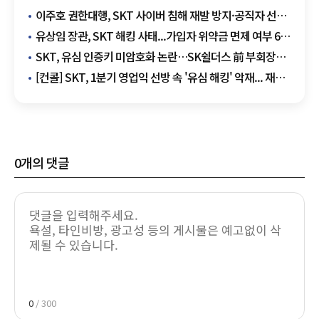
이주호 권한대행, SKT 사이버 침해 재발 방지·공직자 선거
중립 강력 주문
유상임 장관, SKT 해킹 사태...가입자 위약금 면제 여부 6월
말 판가름
SKT, 유심 인증키 미암호화 논란…SK쉴더스 前 부회장
사임 맞물려 파장
[컨콜] SKT, 1분기 영업익 선방 속 '유심 해킹' 악재... 재무
영향 불가피
0
개의 댓글
0
/ 300