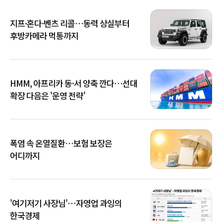
지프·혼다·벤츠 리콜…동력 상실부터
후방카메라 먹통까지
HMM, 아프리카 동·서 양축 깐다…선대
확장 다음은 '운영 전략'
폭염 속 온열질환…보험 보장은
어디까지
'여기저기 사장님'…자영업 과잉의
한국경제