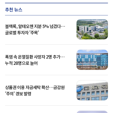
추천 뉴스
블랙록, 알테오젠 지분 5% 넘겼다…
글로벌 투자자 '주목'
폭염 속 온열질환 사망자 2명 추가…
누적 28명으로 늘어
상품권 이용 자금세탁 확산…금감원
'주의' 경보 발령