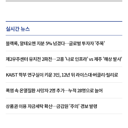
실시간 뉴스
블랙록, 알테오젠 지분 5% 넘겼다…글로벌 투자자 '주목'
제2우주센터 유치전 2파전…고흥 '나로 인프라' vs 제주 '해상 발사'
KAIST 학부 연구실이 키운 3인, 12년 뒤 라이스대·버클리·릴리로
폭염 속 온열질환 사망자 2명 추가…누적 28명으로 늘어
상품권 이용 자금세탁 확산…금감원 '주의' 경보 발령