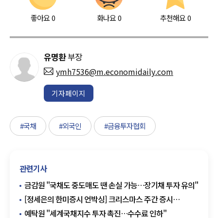
좋아요
0
화나요
0
추천해요
0
유명환
부장
ymh7536@m.economidaily.com
기자페이지
#국채
#외국인
#금융투자협회
관련기사
금감원 "국채도 중도매도 땐 손실 가능…장기채 투자 유의"
[정세은의 한미증시 언박싱] 크리스마스 주간 증시
변수는…美 국채 입찰·배당주 매수 시한
예탁원 "세계국채지수 투자 촉진…수수료 인하"