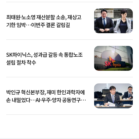
최태원·노소영 재산분할 소송, 재상고
기한 임박…이번주 결론 갈림길
SK하이닉스, 성과급 갈등 속 통합노조
설립 절차 착수
박인규 혁신본부장, 재미 한인과학자에
손 내밀었다…AI·우주·양자 공동연구
확대