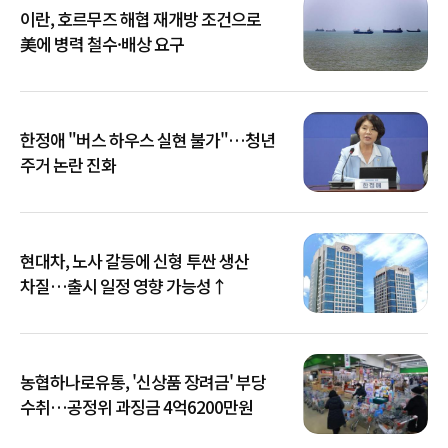
이란, 호르무즈 해협 재개방 조건으로
美에 병력 철수·배상 요구
한정애 "버스 하우스 실현 불가"…청년
주거 논란 진화
현대차, 노사 갈등에 신형 투싼 생산
차질…출시 일정 영향 가능성↑
농협하나로유통, '신상품 장려금' 부당
수취…공정위 과징금 4억6200만원