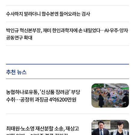
수사하지 말라더니 합수본엔 들어오라는 검사
박인규 혁신본부장, 재미 한인과학자에 손 내밀었다…AI·우주·양자
공동연구 확대
추천 뉴스
농협하나로유통, '신상품 장려금' 부당
수취…공정위 과징금 4억6200만원
최태원·노소영 재산분할 소송, 재상고