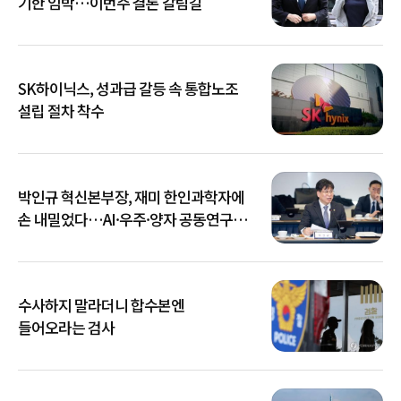
기한 임박…이번주 결론 갈림길
SK하이닉스, 성과급 갈등 속 통합노조
설립 절차 착수
박인규 혁신본부장, 재미 한인과학자에
손 내밀었다…AI·우주·양자 공동연구
확대
수사하지 말라더니 합수본엔
들어오라는 검사