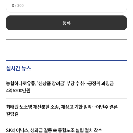
0
/ 300
등록
실시간 뉴스
농협하나로유통, '신상품 장려금' 부당 수취…공정위 과징금
4억6200만원
최태원·노소영 재산분할 소송, 재상고 기한 임박…이번주 결론
갈림길
SK하이닉스, 성과급 갈등 속 통합노조 설립 절차 착수