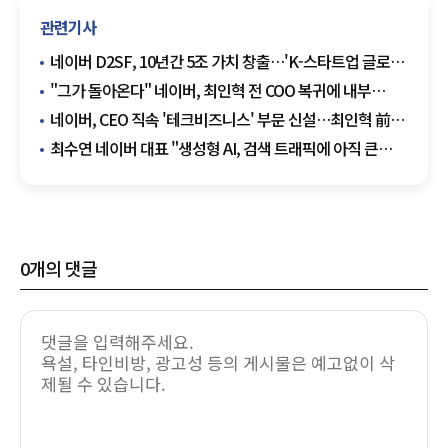
관련기사
네이버 D2SF, 10년간 5조 가치 창출…'K-스타트업 글로벌
도약' 이끈다
"그가 돌아온다" 네이버, 최인혁 전 COO 복귀에 내부
'시끌'…무슨 일
네이버, CEO 직속 '테크비즈니스' 부문 신설…최인혁 前
COO 복귀
최수연 네이버 대표 "생성형 AI, 검색 트래픽에 아직 큰
영향 없어…AI로 검색 고도화"
0
개의 댓글