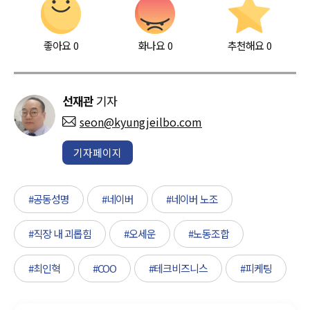
좋아요
0
화나요
0
추천해요
0
선재관
기자
seon@kyungjeilbo.com
기자페이지
#공동성명
#네이버
#네이버 노조
#직장 내 괴롭힘
#오세운
#노동조합
#최인혁
#COO
#테크비즈니스
#피케팅