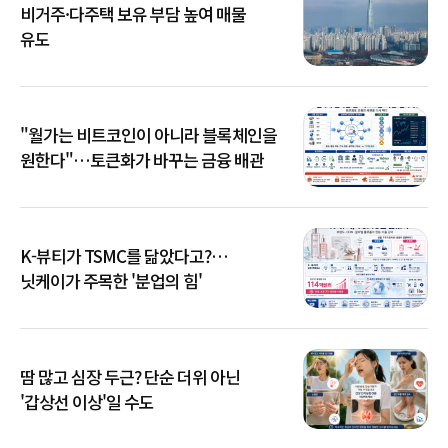
비거주·다주택 보유 부담 높여 매물
유도
"월가는 비트코인이 아니라 블록체인을
원한다"…토큰화가 바꾸는 금융 배관
K-뷰티가 TSMC를 닮았다고?…
닛케이가 주목한 '분업의 힘'
땀 많고 심장 두근? 단순 더위 아닌
'갑상선 이상'일 수도