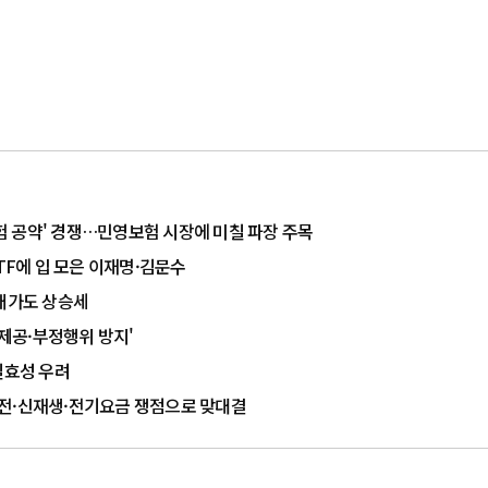
보험 공약' 경쟁…민영보험 시장에 미칠 파장 주목
ETF에 입 모은 이재명·김문수
매매가도 상승세
 제공·부정행위 방지'
·실효성 우려
, 원전·신재생·전기요금 쟁점으로 맞대결