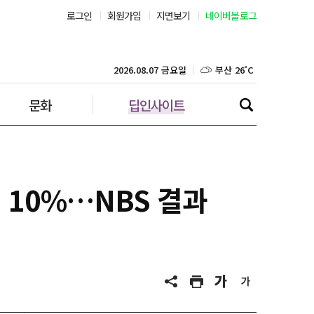
로그인
회원가입
지면보기
네이버블로그
부산 26˚C
대구 23˚C
2026.08.07 금요일
문화
딥인사이트
인천 28˚C
광주 25˚C
대전 24˚C
 10%…NBS 결과
울산 23˚C
강릉 23˚C
제주 28˚C