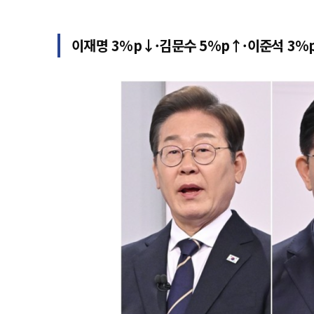
이재명 3%p↓·김문수 5%p↑·이준석 3%