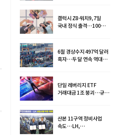
갤럭시 Z8·워치9, 7일
국내 정식 출격…100개국
순차 출시
6월 경상수지 497억 달러
흑자…두 달 연속 역대
최대
단일 레버리지 ETF
거래대금 1조 붕괴…규제
직격탄
산본 11구역 정비사업
속도…LH,
주민대표회의와