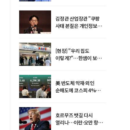
"증거부터 내놔라"
김정관 산업장관 "쿠팡
사태 본질은 개인정보
유출…한미동맹 흔들
사안 아냐"
[현장] "우리 집도
이렇게?"…한샘이 보여준
프리미엄 리모델링의 미래
美 반도체 악재·외인
순매도에 코스피 4%
급락…반면 코스닥 800선
탈환
호르무즈 뱃길 다시
열리나…이란·오만 항로
합의