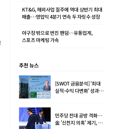
KT&G, 해외사업 질주에 역대 상반기 최대
매출…영업익 4분기 연속 두 자릿수 성장
야구장 밖으로 번진 팬덤…유통업계,
스포츠 마케팅 가속
보
추천 뉴스
[SWOT 금융분석] '최대
실적·수익 다변화' 성과…
이찬우號 농협금융, 임기
말년 성장 박차
민주당 전대 공방 격화…
金 '신천지 의혹' 제기, 鄭