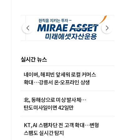
실시간 뉴스
네이버, 해피빈 앞세워 로컬 커머스
확대…강릉서 온·오프라인 상생
北, 동해상으로 미상 발사체…
탄도미사일이면 42일만
KT, AI 스팸차단 전 고객 확대…변형
스팸도 실시간 탐지