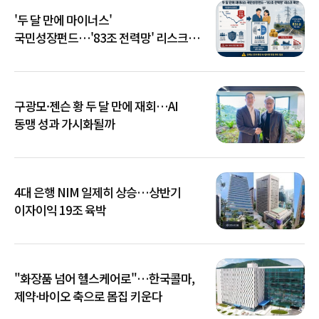
'두 달 만에 마이너스'
국민성장펀드…'83조 전력망' 리스크
확산
구광모·젠슨 황 두 달 만에 재회…AI
동맹 성과 가시화될까
4대 은행 NIM 일제히 상승…상반기
이자이익 19조 육박
"화장품 넘어 헬스케어로"…한국콜마,
제약·바이오 축으로 몸집 키운다