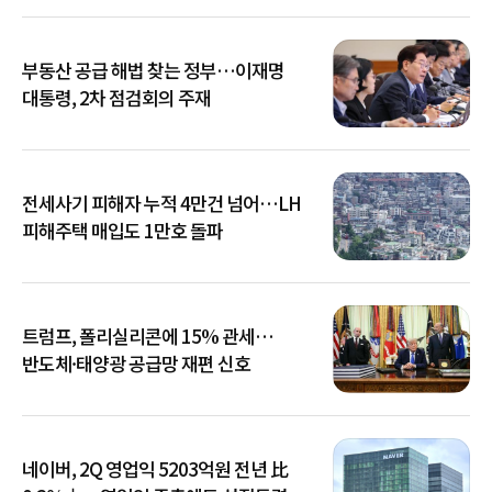
부동산 공급 해법 찾는 정부…이재명
대통령, 2차 점검회의 주재
전세사기 피해자 누적 4만건 넘어…LH
피해주택 매입도 1만호 돌파
트럼프, 폴리실리콘에 15% 관세…
반도체·태양광 공급망 재편 신호
네이버, 2Q 영업익 5203억원 전년 比