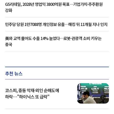
GS리테일, 2028년 영업익 3800억원 목표…기업가치·주주환원
강화
민주당 당원 1만7088명 개인정보 유출…해킹 뒤 11개월 지나 인지
美와 교역 줄어도 수출 14% 늘었다…로봇·관광객 소비 키우는
중국
추천 뉴스
코스피, 중동 악재·외인 순매도에
하락…"하이닉스 또 급락"