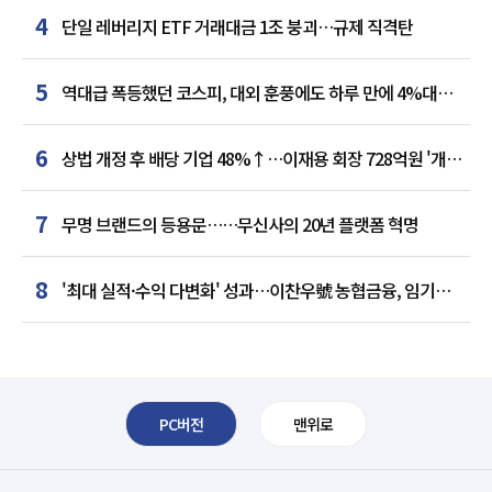
4
단일 레버리지 ETF 거래대금 1조 붕괴…규제 직격탄
5
역대급 폭등했던 코스피, 대외 훈풍에도 하루 만에 4%대
급락
6
상법 개정 후 배당 기업 48%↑…이재용 회장 728억원 '개인
최다'
7
무명 브랜드의 등용문……무신사의 20년 플랫폼 혁명
8
'최대 실적·수익 다변화' 성과…이찬우號 농협금융, 임기
말년 성장 박차
PC버전
맨위로