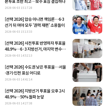
본투표 초반 최고…보수 표심 결집하나
2026-06-03 15:17:28
[선택 2026] 압승 아니면 책임론…6·3
선거 뒤 여야 모두 '권력 재편' 소용돌이
2026-06-03 15:13:33
[선택 2026] 사전투표 반영하자 투표율
48.9%…6·3 지방선거, 마지막 변수는
'본투표층'
2026-06-03 14:52:13
[선택 2026] 수도권 낮은 투표율…서울
·경기·인천 표심 어디로
2026-06-03 14:41:14
[선택 2026] 지방선거 투표율 오후 2시
48.9%…50% 돌파 눈앞
2026-06-03 14:27:38