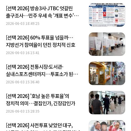
[선택 2026] 방송3사·JTBC 엇갈린
출구조사…민주 우세 속 '개표 변수'
커졌다
2026-06-03 18:49:25
[선택 2026] 60% 투표율 넘을까…
지방선거 참여율이 던진 정치적 신호
2026-06-03 16:15:41
[선택 2026] 전통시장·도서관·
실내스포츠센터까지…투표소가 된
일상의 공간들
2026-06-03 15:36:40
[선택 2026] '호남 높은 투표율'의
정치적 의미…결집인가, 긴장감인가
2026-06-03 15:28:35
[선택 2026] 사전투표 낮았던 대구,