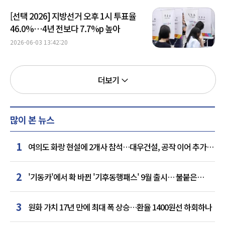
[선택 2026] 지방선거 오후 1시 투표율
46.0%…4년 전보다 7.7%p 높아
2026-06-03 13:42:20
더보기
많이 본 뉴스
1
여의도 화랑 현설에 2개사 참석…대우건설, 공작 이어 추가
거점 확보하나
2
'기동카'에서 확 바뀐 '기후동행패스' 9월 출시… 불붙은
카드사 경쟁
3
원화 가치 17년 만에 최대 폭 상승…환율 1400원선 하회하나