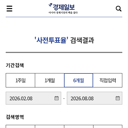
'사전투표율'
검색결과
기간검색
1주일
1개월
6개월
직접입력
-
검색영역